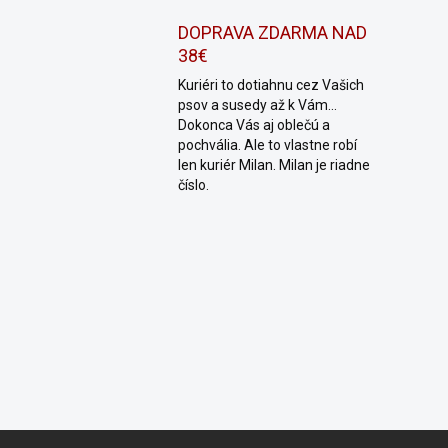
DOPRAVA ZDARMA NAD
38€
Kuriéri to dotiahnu cez Vašich
psov a susedy až k Vám...
Dokonca Vás aj oblečú a
pochvália. Ale to vlastne robí
len kuriér Milan. Milan je riadne
číslo.
Z