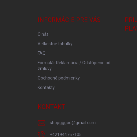
á
p
ä
INFORMÁCIE PRE VÁS
PRI
t
PLA
i
O nás
e
Veľkostné tabuľky
FAQ
Formulár Reklamácia / Odstúpenie od
zmluvy
Obchodné podmienky
Kontakty
KONTAKT
shopgggod
@
gmail.com
+421944767105