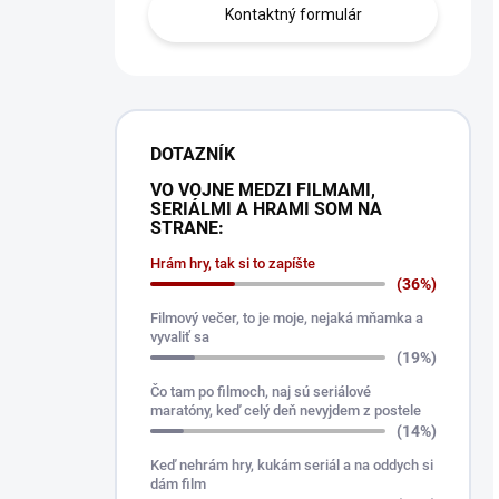
Kontaktný formulár
DOTAZNÍK
VO VOJNE MEDZI FILMAMI,
SERIÁLMI A HRAMI SOM NA
STRANE:
Hrám hry, tak si to zapíšte
(36%)
Filmový večer, to je moje, nejaká mňamka a
vyvaliť sa
(19%)
Čo tam po filmoch, naj sú seriálové
maratóny, keď celý deň nevyjdem z postele
(14%)
Keď nehrám hry, kukám seriál a na oddych si
dám film