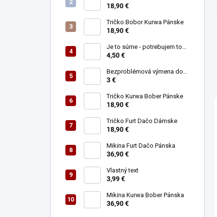
a
18,90 €
n
Tričko Bobor Kurwa Pánske
e
18,90 €
l
Je to súrne - potrebujem to
ihneď (najlepšie teleportom)
4,50 €
Bezproblémová výmena do
30tich dní
3 €
Tričko Kurwa Bober Pánske
18,90 €
Tričko Furt Dačo Dámske
18,90 €
Mikina Furt Dačo Pánska
36,90 €
Vlastný text
3,99 €
Mikina Kurwa Bober Pánska
36,90 €