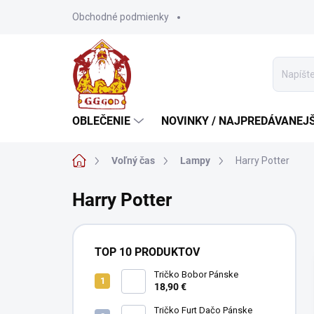
Prejsť
Obchodné podmienky
na
obsah
OBLEČENIE
NOVINKY / NAJPREDÁVANEJŠ
Domov
Voľný čas
Lampy
Harry Potter
Harry Potter
B
o
TOP 10 PRODUKTOV
č
n
Tričko Bobor Pánske
18,90 €
ý
p
Tričko Furt Dačo Pánske