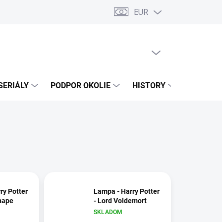
EUR
PRÁZDNY KOŠÍK
NÁKUPNÝ
KOŠÍK
SERIÁLY
PODPOR OKOLIE
HISTORY
POLITICI
ry Potter
Lampa - Harry Potter
nape
- Lord Voldemort
SKLADOM