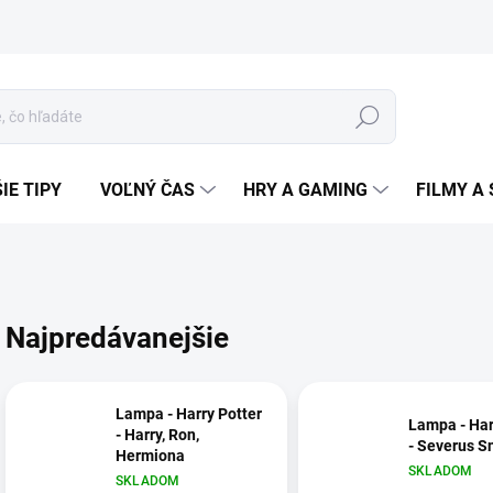
Hľadať
IE TIPY
VOĽNÝ ČAS
HRY A GAMING
FILMY A 
Najpredávanejšie
Lampa - Harry Potter
Lampa - Har
- Harry, Ron,
- Severus S
Hermiona
SKLADOM
SKLADOM