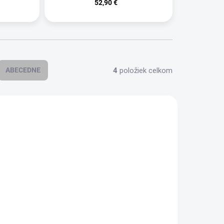
52,90 €
4
položiek celkom
ABECEDNE
1072