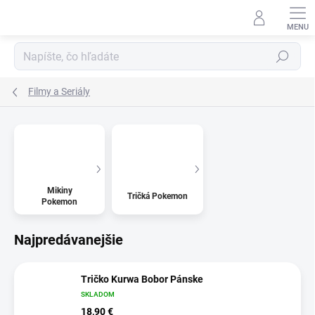
Prejsť
na
obsah
Hľadať
Filmy a Seriály
Mikiny
Tričká Pokemon
Pokemon
Najpredávanejšie
Tričko Kurwa Bobor Pánske
SKLADOM
18,90 €