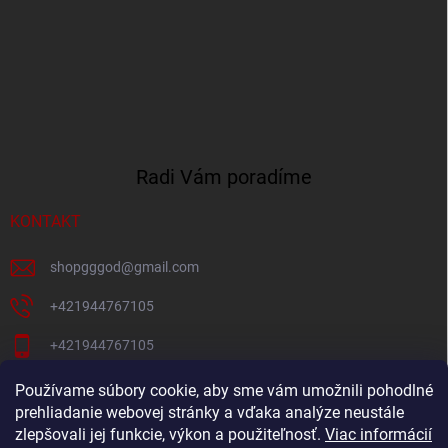
Radi Vám poradíme
KONTAKT
shopgggod
@
gmail.com
+421944767105
+421944767105
Pacni Facebook
Používame súbory cookie, aby sme vám umožnili pohodlné
prehliadanie webovej stránky a vďaka analýze neustále
gg_god_eshop
zlepšovali jej funkcie, výkon a použiteľnosť.
Viac informácií