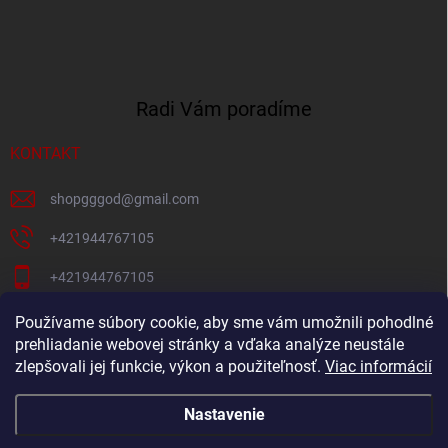
Radi Vám poradíme
KONTAKT
shopgggod
@
gmail.com
+421944767105
+421944767105
Pacni Facebook
Používame súbory cookie, aby sme vám umožnili pohodlné
prehliadanie webovej stránky a vďaka analýze neustále
gg_god_eshop
zlepšovali jej funkcie, výkon a použiteľnosť.
Viac informácií
Nastavenie