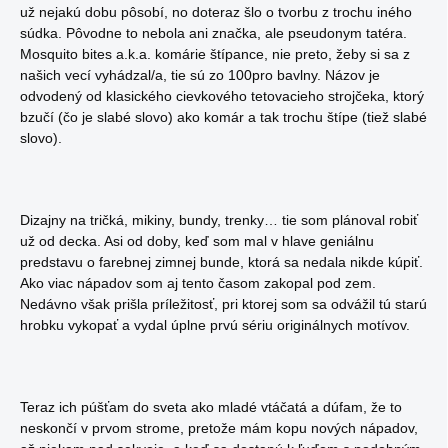
už nejakú dobu pôsobí, no doteraz šlo o tvorbu z trochu iného
súdka. Pôvodne to nebola ani značka, ale pseudonym tatéra.
Mosquito bites a.k.a. komárie štípance, nie preto, žeby si sa z
našich vecí vyhádzal/a, tie sú zo 100pro bavlny. Názov je
odvodený od klasického cievkového tetovacieho strojčeka, ktorý
bzučí (čo je slabé slovo) ako komár a tak trochu štípe (tiež slabé
slovo).
Dizajny na tričká, mikiny, bundy, trenky… tie som plánoval robiť
už od decka. Asi od doby, keď som mal v hlave geniálnu
predstavu o farebnej zimnej bunde, ktorá sa nedala nikde kúpiť.
Ako viac nápadov som aj tento časom zakopal pod zem.
Nedávno však prišla príležitosť, pri ktorej som sa odvážil tú starú
hrobku vykopať a vydal úplne prvú sériu originálnych motívov.
Teraz ich púšťam do sveta ako mladé vtáčatá a dúfam, že to
neskončí v prvom strome, pretože mám kopu nových nápadov,