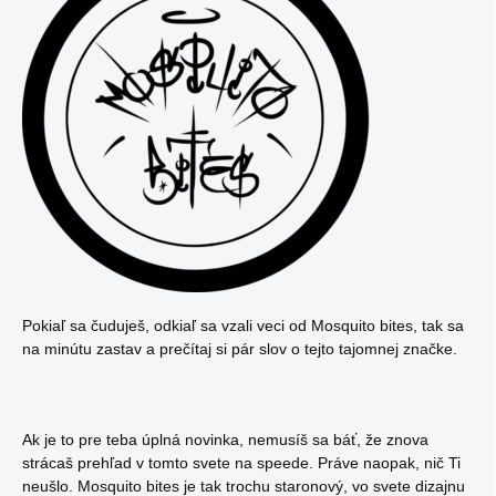
Pokiaľ sa čuduješ, odkiaľ sa vzali veci od Mosquito bites, tak sa
na minútu zastav a prečítaj si pár slov o tejto tajomnej značke.
Ak je to pre teba úplná novinka, nemusíš sa báť, že znova
strácaš prehľad v tomto svete na speede. Práve naopak, nič Ti
neušlo. Mosquito bites je tak trochu staronový, vo svete dizajnu