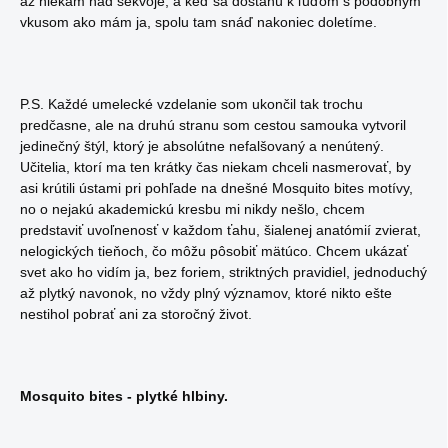
až niekam nad sekvoje, a keď sa dostanú k ľuďom s podobným
vkusom ako mám ja, spolu tam snáď nakoniec doletíme.
P.S. Každé umelecké vzdelanie som ukončil tak trochu
predčasne, ale na druhú stranu som cestou samouka vytvoril
jedinečný štýl, ktorý je absolútne nefalšovaný a nenútený.
Učitelia, ktorí ma ten krátky čas niekam chceli nasmerovať, by
asi krútili ústami pri pohľade na dnešné Mosquito bites motívy,
no o nejakú akademickú kresbu mi nikdy nešlo, chcem
predstaviť uvoľnenosť v každom ťahu, šialenej anatómií zvierat,
nelogických tieňoch, čo môžu pôsobiť mätúco. Chcem ukázať
svet ako ho vidím ja, bez foriem, striktných pravidiel, jednoduchý
až plytký navonok, no vždy plný významov, ktoré nikto ešte
nestihol pobrať ani za storočný život.
Mosquito bites - plytké hlbiny.