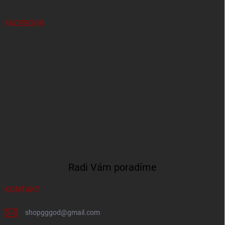
FACEBOOK
Radi Vám poradíme
KONTAKT
shopgggod
@
gmail.com