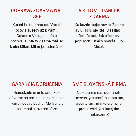
c
DOPRAVA ZDARMA NAD
A K TOMU DARČEK
i
38€
e
ZDARMA
p
Kuriéri to dotiahnu cez Vašich
Ku každej objednávke. Žiadne
r
psov a susedy až k Vám...
Hulu Hulu, ale Real Blessing +
v
Dokonca Vás aj oblečú a
Real Boost. Jak píšeme v
k
pochvália. Ale to vlastne robí len
popisoch + niečo navyše... To
y
kuriér Milan. Milan je riadne číslo.
Chceš.
v
ý
p
i
s
u
GARANCIA DORUČENIA
SME SLOVENSKÁ FIRMA
Nepoškodeného tovaru. Fakt
Nákupom u nás pomáhate
dávame pri tom balení bacha. Iba
slovenským firmám, grafikom,
Ivana nedáva bacha. Ale Ivana u
agentúram, marketérom, no
nás nerobí s tovarom čiže...
proste všetkým tunajším
makačom :-)