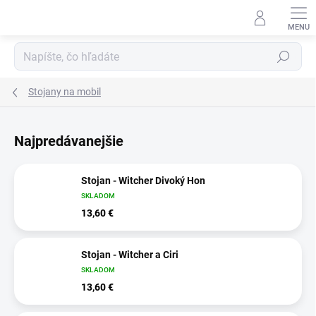
Prejsť
na
obsah
Hľadať
Stojany na mobil
Najpredávanejšie
Stojan - Witcher Divoký Hon
SKLADOM
13,60 €
Stojan - Witcher a Ciri
SKLADOM
13,60 €