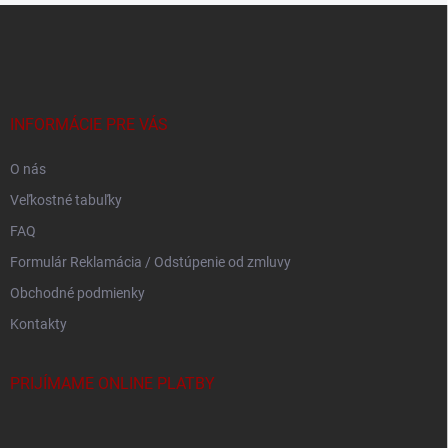
Z
á
p
ä
t
i
INFORMÁCIE PRE VÁS
e
O nás
Veľkostné tabuľky
FAQ
Formulár Reklamácia / Odstúpenie od zmluvy
Obchodné podmienky
Kontakty
PRIJÍMAME ONLINE PLATBY