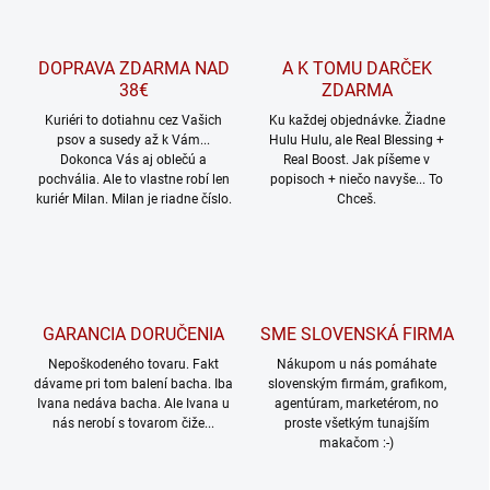
e
v
p
a
r
n
DOPRAVA ZDARMA NAD
A K TOMU DARČEK
v
i
38€
ZDARMA
k
e
y
Kuriéri to dotiahnu cez Vašich
Ku každej objednávke. Žiadne
v
psov a susedy až k Vám...
Hulu Hulu, ale Real Blessing +
ý
Dokonca Vás aj oblečú a
Real Boost. Jak píšeme v
p
pochvália. Ale to vlastne robí len
popisoch + niečo navyše... To
i
kuriér Milan. Milan je riadne číslo.
Chceš.
s
u
GARANCIA DORUČENIA
SME SLOVENSKÁ FIRMA
Nepoškodeného tovaru. Fakt
Nákupom u nás pomáhate
dávame pri tom balení bacha. Iba
slovenským firmám, grafikom,
Ivana nedáva bacha. Ale Ivana u
agentúram, marketérom, no
nás nerobí s tovarom čiže...
proste všetkým tunajším
makačom :-)