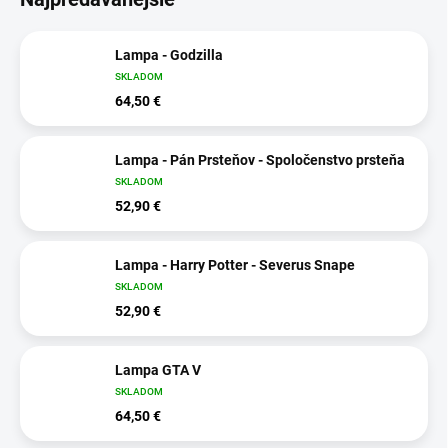
Lampa - Godzilla
SKLADOM
64,50 €
Lampa - Pán Prsteňov - Spoločenstvo prsteňa
SKLADOM
52,90 €
Lampa - Harry Potter - Severus Snape
SKLADOM
52,90 €
Lampa GTA V
SKLADOM
64,50 €