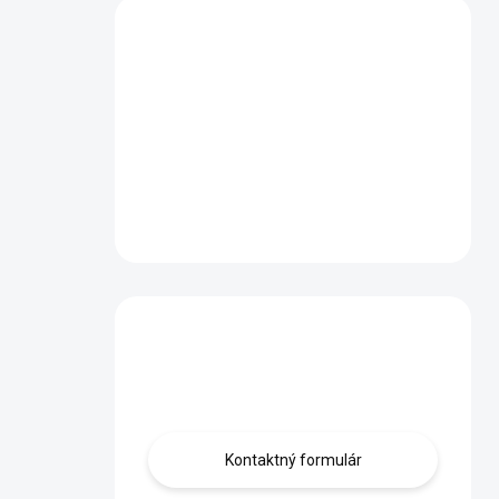
Máte otázku?
Obráťte sa na nás.
Kontaktný formulár