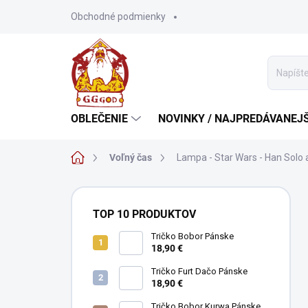
Prejsť
Obchodné podmienky
na
obsah
OBLEČENIE
NOVINKY / NAJPREDÁVANEJŠ
Domov
Voľný čas
Lampa - Star Wars - Han Solo 
B
o
TOP 10 PRODUKTOV
č
n
Tričko Bobor Pánske
18,90 €
ý
p
Tričko Furt Dačo Pánske
a
18,90 €
n
Tričko Bobor Kurwa Pánske