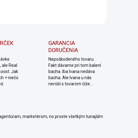
OPÝTAŤ SA
Uložiť
ARČEK
GARANCIA
DORUČENIA
návke.
Nepoškodeného tovaru.
 ale Real
Fakt dávame pri tom balení
Boost. Jak
bacha. Iba Ivana nedáva
ch + niečo
bacha. Ale Ivana u nás
eš.
nerobí s tovarom čiže...
agentúram, marketérom, no proste všetkým tunajším