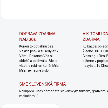
DOPRAVA ZDARMA
A K TOMU D
NAD 38€
ZDARMA
Kuriéri to dotiahnu cez
Ku každej objed
Vašich psov a susedy až k
Žiadne Hulu Hulu,
Vám... Dokonca Vás aj
Blessing + Real 
oblečú a pochvália. Ale to
píšeme v popiso
vlastne robí len kuriér Milan.
navyše... To Chc
Milan je riadne číslo.
SME SLOVENSKÁ FIRMA
Nákupom u nás pomáhate slovenským firmám, grafikom, 
makačom :-)