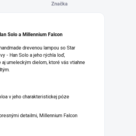
Značka
n Solo a Millennium Falcon
 handmade drevenou lampou so Star
y - Han Solo a jeho rýchla loď,
le aj umeleckým dielom, ktoré vás vtiahne
dtým.
oa v jeho charakteristickej póze
resnými detailmi, Millennium Falcon