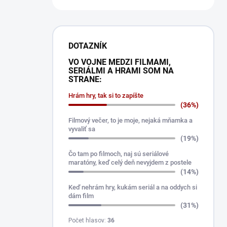
DOTAZNÍK
VO VOJNE MEDZI FILMAMI,
SERIÁLMI A HRAMI SOM NA
STRANE:
Hrám hry, tak si to zapíšte
(36%)
Filmový večer, to je moje, nejaká mňamka a
vyvaliť sa
(19%)
Čo tam po filmoch, naj sú seriálové
maratóny, keď celý deň nevyjdem z postele
(14%)
Keď nehrám hry, kukám seriál a na oddych si
dám film
(31%)
Počet hlasov:
36