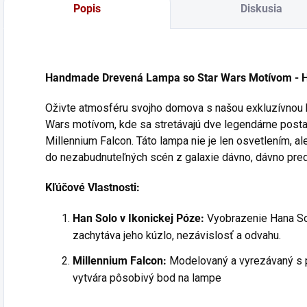
Popis
Diskusia
Handmade Drevená Lampa so Star Wars Motívom - Ha
Oživte atmosféru svojho domova s našou exkluzívnou
Wars motívom, kde sa stretávajú dve legendárne postav
Millennium Falcon. Táto lampa nie je len osvetlením, a
do nezabudnuteľných scén z galaxie dávno, dávno pre
Kľúčové Vlastnosti:
Han Solo v Ikonickej Póze:
Vyobrazenie Hana Sol
zachytáva jeho kúzlo, nezávislosť a odvahu.
Millennium Falcon:
Modelovaný a vyrezávaný s p
vytvára pôsobivý bod na lampe