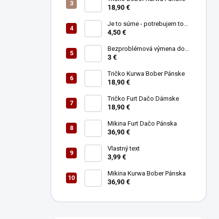
e
18,90 €
l
Je to súrne - potrebujem to
ihneď (najlepšie teleportom)
4,50 €
Bezproblémová výmena do
30tich dní
3 €
Tričko Kurwa Bober Pánske
18,90 €
Tričko Furt Dačo Dámske
18,90 €
Mikina Furt Dačo Pánska
36,90 €
Vlastný text
3,99 €
Mikina Kurwa Bober Pánska
36,90 €