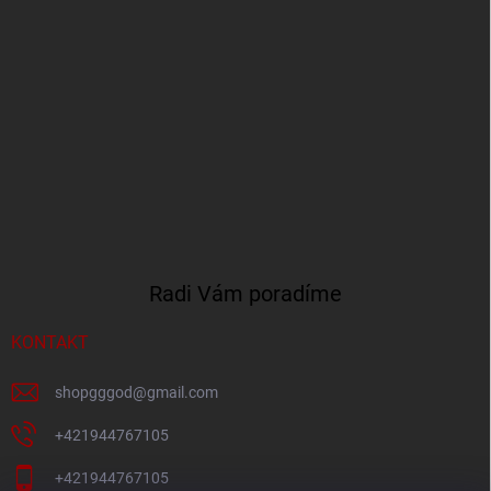
Radi Vám poradíme
KONTAKT
shopgggod
@
gmail.com
+421944767105
+421944767105