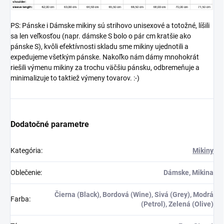
Naše tričko a
oblečenie je skvelé
mikina zdôrazňujú
na bežné denné
významný rímsky
nosenie, zábavné
PS: Pánske i Dámske mikiny sú strihovo unisexové a totožné, líšili
princíp "Divide et
akcie s priateľmi
sa len veľkosťou (napr. dámske S bolo o pár cm kratšie ako
Impera" (Rozdeľ a
alebo len tak, aby
pánske S), kvôli efektívnosti skladu sme mikiny ujednotili a
panuj), ktorý je
ste vyjadrili svoju
expedujeme všetkým pánske. Nakoľko nám dámy mnohokrát
symbolom rímskej
osobnosť.
riešili výmenu mikiny za trochu väčšiu pánsku, odbremeňuje a
moci.
minimalizuje to taktiež výmeny tovarov. :-)
Skvelý Darček:
Je
Rímska ríša je jedným z
to vynikajúci
najdôležitejších
darček pre
historických období a
každého, kto má
naše oblečenie vám
rád humor a
Dodatočné parametre
umožní vyjadriť svoju
výrazné oblečenie.
vášeň pre históriu. Buďte
Naše "Tučné Prasa - Blato
hrdým nositeľom
Kategória
:
Mikiny
Mňam Mňam" tričko a
starovekého Ríma s
mikina vám umožnia
našimi inšpirovanými
Oblečenie
:
Dámske, Mikina
vyjadriť svoju individualitu
kúskami.
a pocit slobody. Nebojte
sa vyčnievať z davu a
Čierna (Black), Bordová (Wine), Sivá (Grey), Modrá
Farba
:
(Petrol), Zelená (Olive)
pustite sa do života tak,
ako si ho predstavujete.