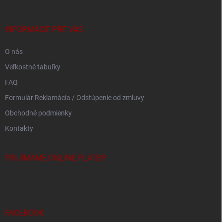
ä
t
i
INFORMÁCIE PRE VÁS
e
O nás
Veľkostné tabuľky
FAQ
Formulár Reklamácia / Odstúpenie od zmluvy
Obchodné podmienky
Kontakty
PRIJÍMAME ONLINE PLATBY
FACEBOOK