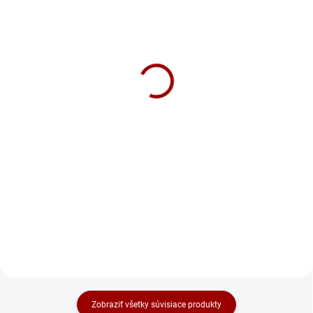
SKLADOM
SKLADOM
Mikina Legion Dámska
Mikina Pes Dámska
36,90 €
36,90 €
Detail
Detail
Rozdeľ a panuj. Ja neviem urobiť
Predám psíka, dosť prítulný
poriadok ani doma s ponožkami.
a dosť toho popapá. Krátkosrstý,
Vždy mi nejaké dezertujú počas
vhodný do domu, bytu. Robí na
prania. Ale inak som
psa sranďácke zvuky...
generalisimo perfecto. Nemyslím
Reklamácie, že to nie je pes,
perfecta z NAVI, jo?
neprijímame.
Skvelý a originálny darček
Skvelý a originálny darček
Téma produktu: fan merch,
Téma produktu: fan merch,
Rome, staroveký Rím,
tučné prasa, street
Legionár, rímska ríša,
Produkt: Tučné Prasa -
Zobraziť všetky súvisiace produkty
History, Rozdeľ a panuj,