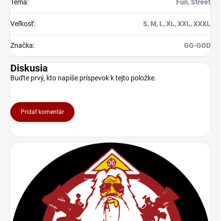
Téma
:
Fun, Street
Veľkosť
:
S, M, L, XL, XXL, XXXL
Značka
:
GG-GOD
Diskusia
Buďte prvý, kto napíše príspevok k tejto položke.
Pridať komentár