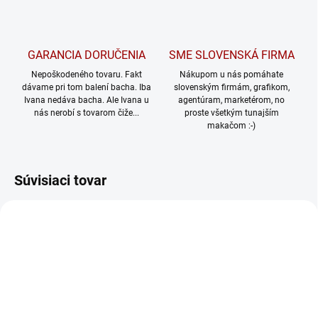
GARANCIA DORUČENIA
SME SLOVENSKÁ FIRMA
Nepoškodeného tovaru. Fakt
Nákupom u nás pomáhate
dávame pri tom balení bacha. Iba
slovenským firmám, grafikom,
Ivana nedáva bacha. Ale Ivana u
agentúram, marketérom, no
nás nerobí s tovarom čiže...
proste všetkým tunajším
makačom :-)
Súvisiaci tovar
NOVINKA
NOVINKA
547/S
934/S