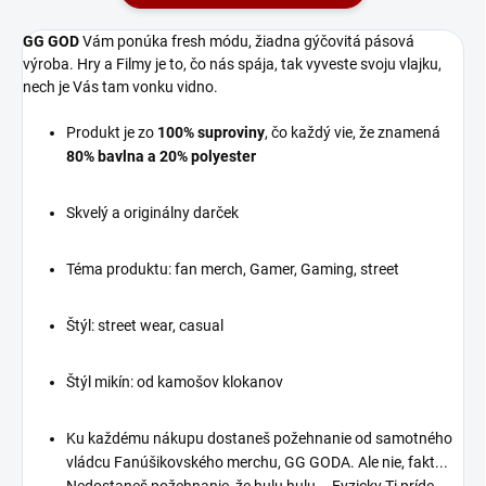
Blato Mňam Mňam
street,
Naša kolekcia "Tučné
GG GOD
Vám ponúka fresh módu, žiadna gýčovitá pásová
Tričko a Mikina -
Prasa - Blato Mňam
výroba. Hry a Filmy je to, čo nás spája, tak vyveste svoju vlajku,
Legionárska Hrdosť
Mňam" vám prináša
nech je Vás tam vonku vidno.
Vráťte späť čas a prejdite
jedinečný dizajn, ktorý
sa ulicami starovekého
určite vyvolá úsmev na
Produkt je zo
100%
suproviny
, čo každý vie, že znamená
Ríma s našou kolekciou
tvári. Tento humoristický
80% bavlna a 20% polyester
oblečenia inšpirovanou
výrazný oblek je pre tých,
slávnou rímskou ríšou.
ktorí vedia, ako si užiť
Naše tričko a mikina vám
život a neboja sa trochu si
Skvelý a originálny darček
umožnia vyzdvihnúť
zablázniť.
krásu a hrdosť tejto
Prečo si vybrať naše
Téma produktu: fan merch, Gamer, Gaming, street
historicky výnimočnej
"Tučné Prasa" Oblečenie:
civilizácie.
Vtipný Dizajn:
Štýl: street wear, casual
Prečo si vybrať naše
Tento dizajn
Staroveký Rím Inšpirované
zobrazuje šťastné
Tričko a Mikinu:
Štýl mikín: od kamošov klokanov
prasatko, ktoré sa
Autentický dizajn:
zahráva v blate a
Naše oblečenie
nezaujíma ho, čo
Ku každému nákupu dostaneš požehnanie od samotného
zachytáva
si myslia ostatní.
vládcu Fanúšikovského merchu, GG GODA. Ale nie, fakt...
charakteristické
Je to výzva