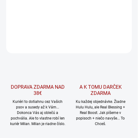
jednoducho silné emócie, naše "Ka Boom" oblečenie vám
umožňuje vyjadriť sa a vytvoriť výnimočný dojem.
DETAILNÉ INFORMÁCIE
OPÝTAŤ SA
Uložiť
DOPRAVA ZDARMA NAD
A K TOMU DARČEK
38€
ZDARMA
Kuriéri to dotiahnu cez Vašich
Ku každej objednávke. Žiadne
psov a susedy až k Vám...
Hulu Hulu, ale Real Blessing +
Dokonca Vás aj oblečú a
Real Boost. Jak píšeme v
pochvália. Ale to vlastne robí len
popisoch + niečo navyše... To
kuriér Milan. Milan je riadne číslo.
Chceš.