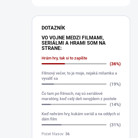
DOTAZNÍK
VO VOJNE MEDZI FILMAMI,
SERIÁLMI A HRAMI SOM NA
STRANE:
Hrám hry, tak si to zapíšte
(36%)
Filmový večer, to je moje, nejaká mňamka a
vyvaliť sa
(19%)
Čo tam po filmoch, naj sú seriálové
maratóny, keď celý deň nevyjdem z postele
(14%)
Keď nehrám hry, kukám seriál a na oddych si
dám film
(31%)
Počet hlasov:
36