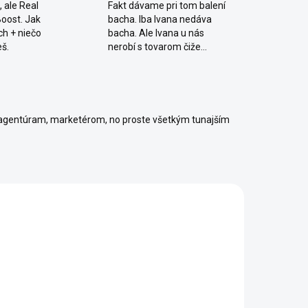
 ale Real
Fakt dávame pri tom balení
Boost. Jak
bacha. Iba Ivana nedáva
ch + niečo
bacha. Ale Ivana u nás
eš.
nerobí s tovarom čiže...
agentúram, marketérom, no proste všetkým tunajším
1462/S
1414/S