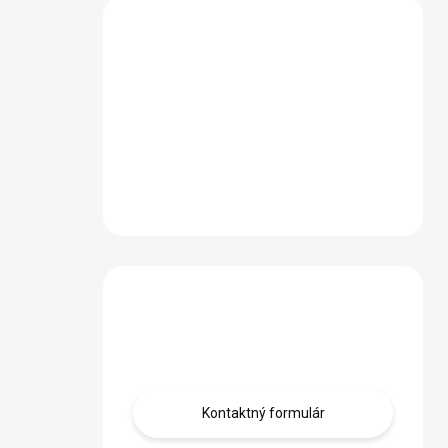
Máte otázku?
Obráťte sa na nás.
Kontaktný formulár