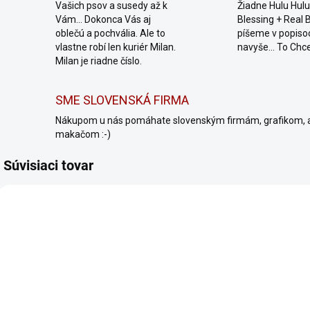
Vašich psov a susedy až k
Žiadne Hulu Hulu,
Vám... Dokonca Vás aj
Blessing + Real 
oblečú a pochvália. Ale to
píšeme v popiso
vlastne robí len kuriér Milan.
navyše... To Chc
Milan je riadne číslo.
SME SLOVENSKÁ FIRMA
Nákupom u nás pomáhate slovenským firmám, grafikom, 
makačom :-)
Súvisiaci tovar
1516/S
1359/S