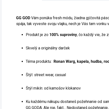
mikina) je presne
sebe objavil kúsok
t
pre teba!
mačacej
m
Sebavedomé,
tajomnosti a
m
vtipné a totálne
GG GOD
Vám ponúka fresh módu, žiadna gýčovitá pásová
veľkoleposti. Tento
D
bez komplikácií –
spája, tak vyveste svoju vlajku, nech je Vás tam vonku v
štýlový kúsok
a
presne ako ty.
😎
odhaľuje Vašu
T
Produkt je zo
100%
suproviny
, čo každý vie, že
👉
Prečo ho
vnútornú hádanku
S
potrebuješ?
a zároveň prináša
s
✔️
Perfektný
Skvelý a originálny darček
úsmev každému,
k
otvárač
kto uvidí túto
j
konverzácií
– Už
zábavnú grafiku.
Téma produktu:
Ronan Warg, kapela, hudba, roc
p
žiadne trápne
Hlavné
n
ticho, ľudia sa k
ž
vlastnosti:
Štýl: street wear, casual
tebe budú sami
a
prihovárať!
t
Materiál:
✔️
Kvalitný a
Štýl mikín: od kamošov klokanov
u
Vysokokvalitná
pohodlný materiál
o
bavlna
– Ideálny na
Ku každému nákupu dostaneš požehnanie od sam
p
zaručí
streetwear, rande
r
GG GODA. Ale nie, fakt... Nedostaneš požehnanie, ž
pohodlie a