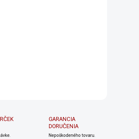
dnajte si svoje tričko, mikinu alebo šiltovku ešte dnes a
ajte sa k rockovej revolúcii! Buďte súčasťou našej kapely a
e svoju lásku k rocku s hrdosťou a štýlom.
Skvelý a originálny darček
Téma produktu: Ronan Warg, kapela, hudba,
rock, music, merch, street
.
ILNÉ INFORMÁCIE
OPÝTAŤ SA
Uložiť
ARČEK
GARANCIA
DORUČENIA
návke.
Nepoškodeného tovaru.