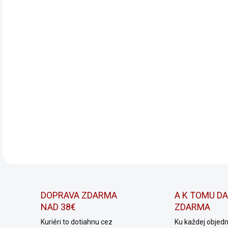
Obje
prid
nost
DETA
DOPRAVA ZDARMA
A K TOMU D
NAD 38€
ZDARMA
Kuriéri to dotiahnu cez
Ku každej objed