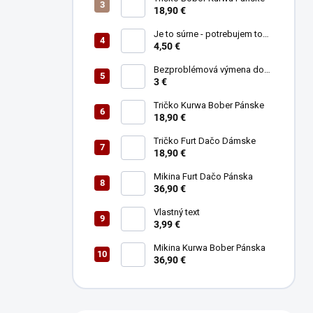
e
18,90 €
l
Je to súrne - potrebujem to
ihneď (najlepšie teleportom)
4,50 €
Bezproblémová výmena do
30tich dní
3 €
Tričko Kurwa Bober Pánske
18,90 €
Tričko Furt Dačo Dámske
18,90 €
Mikina Furt Dačo Pánska
36,90 €
Vlastný text
3,99 €
Mikina Kurwa Bober Pánska
36,90 €