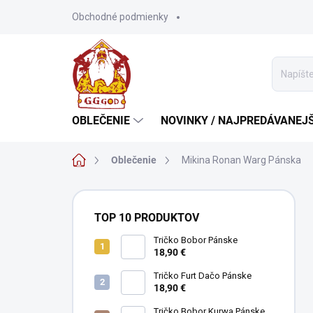
Prejsť
Obchodné podmienky
na
obsah
OBLEČENIE
NOVINKY / NAJPREDÁVANEJŠ
Domov
Oblečenie
Mikina Ronan Warg Pánska
B
o
TOP 10 PRODUKTOV
č
n
Tričko Bobor Pánske
18,90 €
ý
p
Tričko Furt Dačo Pánske
a
18,90 €
n
Tričko Bobor Kurwa Pánske