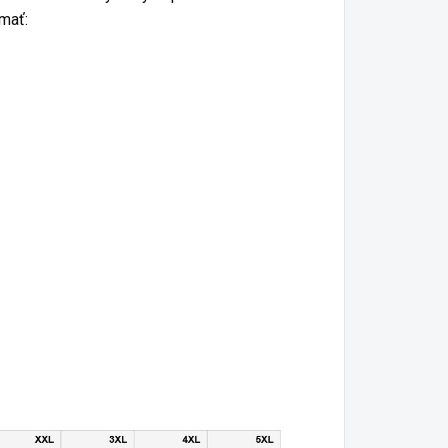
senciou vkusu.
predsa len
mať:
ech je tvoj šatník
nezvládajú. Tento
ovnako cool ako
unikátny slogan je
voj šoférsky štýl –
zmesou humoru,
tartuj motor,
štipky irónie a
apni humor, maj
sebairónie –
a pamäti
ideálny pre tých,
patrnosť a jazdi
ktorí sa na seba
 naším merchom.
občas potrebujú
zasmiať.
ystúp z davu
 ukáž svoju lásku
Prečo si vybrať
 autám s týmto
tento produkt?
konickým kúskom
Pretože
o svojho šatníka.
humor je
 nezabudni, nič si
najlepším
 toho nerob, ak na
spôsobom,
eba budú ľudia
ako sa
iarliť pre tvoje
vyrovnať s
rajerské tričko.