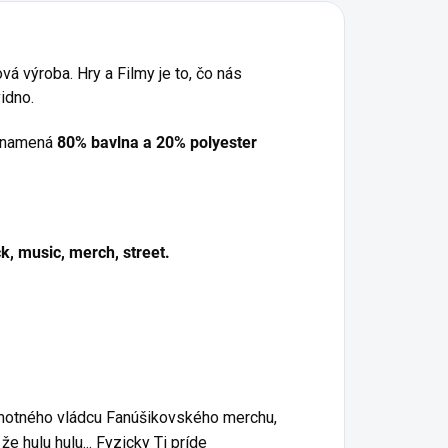
ričkách či
zadovážil ihneď po
ikinách? Tak náš
nahodení na
erch Street Fans
eshop. Môj život sa
 výroba. Hry a Filmy je to, čo nás
riving je pre teba
rapídne zlepšil.
idno.
ko stvorený!
Vďaka Bohu.
ričká a mikiny
Hľadáte originálny
 znamená
80% bavlna a 20% polyester
treet Fans Driving
a vtipný darček,
ú pre všetkých,
ktorý zaručene
torí majú na ceste
rozosmeje? Tričko
ednu nohu na
alebo mikina s
k, music, merch, street
.
lyne a druhu
nápisom
"Maria ce
a...štýlovej strane
skare"
sú
ivota. Tieto tričká
perfektnou voľbou
 mikiny sú pre
pre každého, kto sa
ých, ktorí radi
občas dostane do
kážu svojmu
situácie, kde sa
koliu, že vášeň
snaží zachovať
otného vládcu Fanúšikovského merchu,
re motory ide
chladnú hlavu, ale
uka v ruke s
nervy zrejme
e hulu hulu... Fyzicky Ti príde