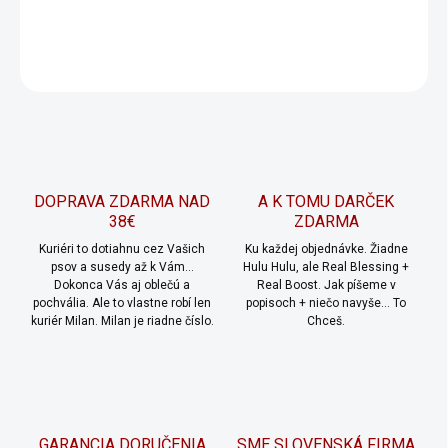
DETAILNÉ INFORMÁCIE
OPÝTAŤ SA
Uložiť
DOPRAVA ZDARMA NAD
A K TOMU DARČEK
38€
ZDARMA
Kuriéri to dotiahnu cez Vašich
Ku každej objednávke. Žiadne
psov a susedy až k Vám...
Hulu Hulu, ale Real Blessing +
Dokonca Vás aj oblečú a
Real Boost. Jak píšeme v
pochvália. Ale to vlastne robí len
popisoch + niečo navyše... To
kuriér Milan. Milan je riadne číslo.
Chceš.
GARANCIA DORUČENIA
SME SLOVENSKÁ FIRMA