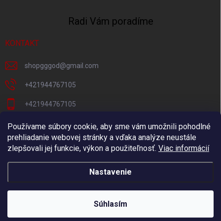
Radi Vám poradíme
KONTAKT
shopgggod
@
gmail.com
+421944767105
+421944767105
Pacni Facebook
Používame súbory cookie, aby sme vám umožnili pohodlné
prehliadanie webovej stránky a vďaka analýze neustále
gg_god_eshop
zlepšovali jej funkcie, výkon a použiteľnosť.
Viac informácií
Nastavenie
Copyright 2026
GG-God.sk
. Všetky práva vyhradené.
Súhlasím
Vytvoril Shoptet