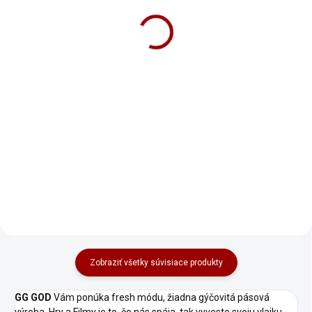
Mikina Groot Pánska
Mikina Strategos
Pánska
36,90 €
36,90 €
Detail
Detail
I AM GROOOOOOOT I AM
GROOOOOOOOOOOT I AM
Dnes nepijem/ Cvak/ Fu*k/ Už
GROOOOOOOOOOOT
nepijem. Každopádne nie je
dôležité nepiť, ale piť veľa a byť
I AM GROOOOOOOOOOOT I AM
v chille. Zvoliť správnu stratégiu
GROOOOOOOOOOOT I AM
na piatok, víkend, oslavu... Jedna
GROOOOOOOOOOOT I AM
rada. Na začiatku večera je
GROOOOOOOOOOOT
vhodné rozhodnúť , či idete
I AM GROOOOOOOOOOOT I AM
cestou piva, či tvrdé, či víno...
GROOOOOOOOOOOT I AM
Ideálne nemiešať. To som mal
GROOOOOOOOOOOT I AM
vedieť skôr. Daj všetkým vedieť,
GROOOOOOOOOOOT I AM
že to vonku zvládaš
GROOOOOOOOOOOT I AM
s prehľadom... a few moments
Zobraziť všetky súvisiace produkty
GROOOOOOOOOOOT I AM
later .... Cvak/Fu*k :D
GROOOOOOOOOOOT I AM
GG GOD
Vám ponúka fresh módu, žiadna gýčovitá pásová
Skvelý a originálny
GROOOOOOOOOOOT I AM
darček