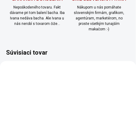
Nepoškodeného tovaru. Fakt
Nákupom u nás pomáhate
dávame pri tom balení bacha. Iba
slovenským firmám, grafikom,
Ivana nedáva bacha. Ale Ivana u
agentúram, marketérom, no
nás nerobí s tovarom čiže...
proste všetkým tunajším
makačom :-)
Súvisiaci tovar
TIP
NOVINKA
661/S
79/S
SKLADOM
SKLADOM