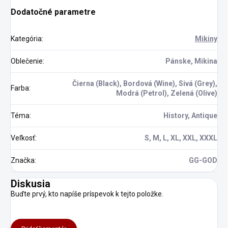
Ak hľadáte darček
Dodatočné parametre
pre fanúšika
Strážcov Galaxie,
náš Groot je
Kategória
:
Mikiny
ideálnou voľbou.
Univerzálne
Oblečenie
:
Pánske, Mikina
použitie:
Naše
tričko a mikina s
Čierna (Black), Bordová (Wine), Sivá (Grey),
Farba
:
Grootom sú
Modrá (Petrol), Zelená (Olive)
vhodné na bežné
nosenie, na
Téma
:
History, Antique
zábavu alebo na
špeciálne
Veľkosť
:
S, M, L, XL, XXL, XXXL
príležitosti.
Groot je jedným z
Značka
:
GG-GOD
najcharizmatickejších
charakterov Marvelovho
Diskusia
vesmíru. Staňte sa
Buďte prvý, kto napíše príspevok k tejto položke.
súčasťou vesmíru
Strážcov Galaxie s našimi
Groot tričkom a mikinou.