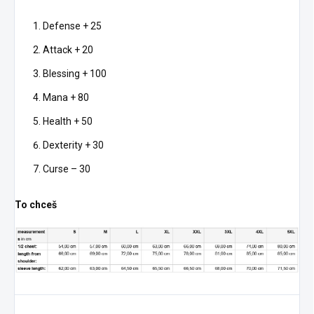
Prečo si vybrať naše
mikiny Vám pripomenú že
"Groot" Tričko a Mikinu:
každý výber je dôležitý.
Defense + 25
Výnimočný dizajn:
Nejlepšie Večierky
S
Attack + 20
S Grootom, ikonou
našou mikinou "Strategos
vesmíru, budete
Party" budete pripravení
Blessing + 100
mať výnimočný a
na najlepšie chaty s
originálny vzhľad.
kamošmi, večierky,
Mana + 80
kolaudačky, alebo zábavu
Pohodlný
Health + 50
vonku. Vaše rozhodnutí o
materiál:
Naše
výbere nápoja bude
oblečenie je
Dexterity + 30
kľúčové pre Vaše
vyrobené z
dobrodružstvo.
Curse – 30
príjemných a
pohodlných
materiálov, ktoré
To chceš
vám umožnia
voľný pohyb po
celý deň, aby ste
mohli rásť do
krásy ako náš
Grootik.
Ideálny darček: