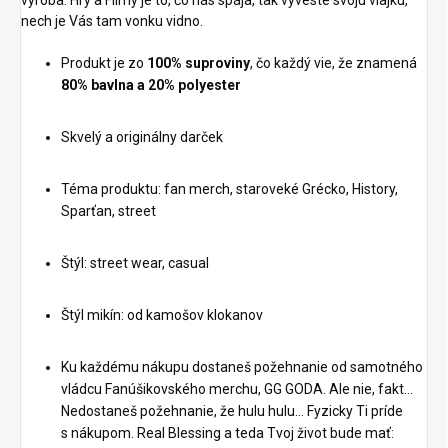
výroba. Hry a Filmy je to, čo nás spája, tak vyveste svoju vlajku,
GROOOOOOOOOOOT
nech je Vás tam vonku vidno.
Téma produktu: fan
merch, Bar, alkohol,
Produkt je zo
100%
suproviny
, čo každý vie, že znamená
Skvelý a originálny
friday, víkend, street
80% bavlna a 20% polyester
darček
Noste naše mikiny
Téma produktu: fan
"Strategos Party" a
Skvelý a originálny darček
merch, Filmy, Marvel,
stanete se skutočným
Strážcovia Galaxie,
taktikom pri výbere
Groot, street,
nápojov na večierkoch!
Téma produktu: fan merch, staroveké Grécko, History,
Ako strategovia v
Sparťan, street
Produkt: Tričko a Mikina
antickom Grécku alebo
"Groot" - vybehnite si
Ríme, budete navrhnovať
do vesmíru s Grootom
Štýl: street wear, casual
stratégie, aby ste prežili
Ak ste fanúšikom
večer naplno :D
Strážcov Galaxie a
Štýl mikín: od kamošov klokanov
Víno, Pivo nebo Tvrdý
obľubujete úžasného a
Alkohol?
Táto téma je
nezameniteľného Groota,
ako bojová taktika. Každý
naše tričko a mikina s
Ku každému nákupu dostaneš požehnanie od samotného
nápoj má svoje vlastné
týmto jedinečným
vládcu Fanúšikovského merchu, GG GODA. Ale nie, fakt...
strategické výhody, či už
motívom sú pre vás ako
Nedostaneš požehnanie, že hulu hulu... Fyzicky Ti príde
ide o víno, pivo alebo
stvorené.
s nákupom. Real Blessing a teda Tvoj život bude mať:
tvrdý alkohol. Naše