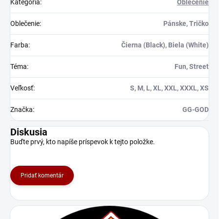
Kategória
:
Oblečenie
Oblečenie
:
Pánske, Tričko
Farba
:
Čierna (Black), Biela (White)
Téma
:
Fun, Street
Veľkosť
:
S, M, L, XL, XXL, XXXL, XS
Značka
:
GG-GOD
Diskusia
Buďte prvý, kto napíše príspevok k tejto položke.
Pridať komentár