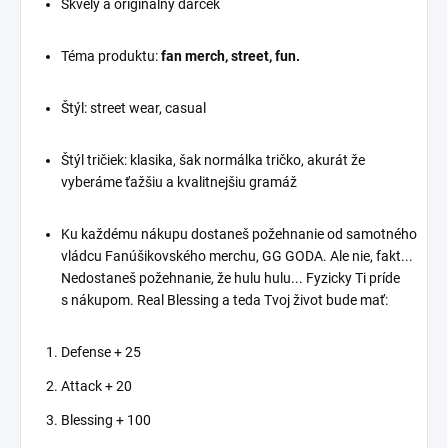
dávkou humoru a irónie
Skvelý a originálny darček
zdieľať so svetom. Ideálny
sa stane stredobodom
pre každého, kto si chce
pozornosti. Vyjadruje
urobiť srandu zo
Téma produktu:
fan merch, street, fun.
jasné posolstvo, ktoré
stresových a
ocenia všetci, ktorí majú
dramatických situácií.
radi, keď sa veci povedia
Štýl: street wear, casual
Skvelý a originálny darček
na rovinu, bez pretvárky.
Téma produktu: fan merch,
Silueta so zopnutými
polícia, thug life, street
Štýl tričiek: klasika, šak normálka tričko, akurát že
rukami
– Ikonická silueta,
vyberáme ťažšiu a kvalitnejšiu gramáž
ktorá vyjadruje pokoj,
trpezlivosť a kontrolu,
dokonale dopĺňa nápis.
Ku každému nákupu dostaneš požehnanie od samotného
Ide o silný vizuálny
vládcu Fanúšikovského merchu, GG GODA. Ale nie, fakt...
kontrast medzi pokojným
Nedostaneš požehnanie, že hulu hulu... Fyzicky Ti príde
gestom a výrazným,
s nákupom. Real Blessing a teda Tvoj život bude mať:
odvážnym nápisom, čo
celkovo dodáva tričku
unikátny charakter.
Defense + 25
Originálny a vtipný dizajn
,
ktorý zaručene upúta
Attack + 20
pozornosť a spôsobí
Blessing + 100
úsmev na tvárach okolo
vás. Tričko, ktoré spája