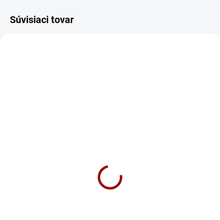
Súvisiaci tovar
1438/S
1447/XS
SKLADOM
SKLADOM
Mikina Volám Žandare
Tričko Nech Ľudom
Pánska
Ne*ebe Dámske
36,90 €
18,90 €
Detail
Detail