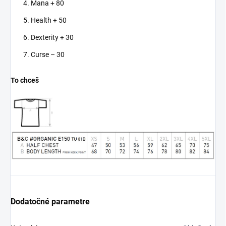
Mana + 80
humor s hlbokým
posolstvom.
Health + 50
Skvelý darček pre tých,
Dexterity + 30
ktorí majú zmysel pre
humor
– Ak máte
Curse – 30
priateľov alebo rodinu,
ktorí oceňujú vtipy s
nádychom rebelantstva a
To chceš
nezávislosti, toto tričko je
ideálnym darčekom.
Dodatočné parametre