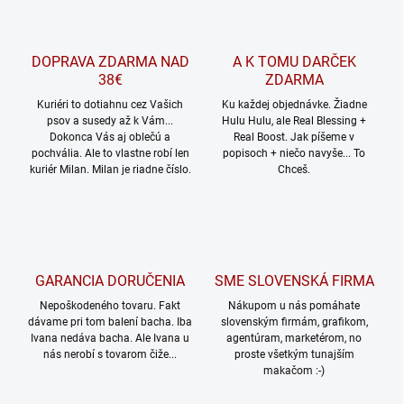
DOPRAVA ZDARMA NAD
A K TOMU DARČEK
38€
ZDARMA
Kuriéri to dotiahnu cez Vašich
Ku každej objednávke. Žiadne
psov a susedy až k Vám...
Hulu Hulu, ale Real Blessing +
Dokonca Vás aj oblečú a
Real Boost. Jak píšeme v
pochvália. Ale to vlastne robí len
popisoch + niečo navyše... To
kuriér Milan. Milan je riadne číslo.
Chceš.
GARANCIA DORUČENIA
SME SLOVENSKÁ FIRMA
Nepoškodeného tovaru. Fakt
Nákupom u nás pomáhate
dávame pri tom balení bacha. Iba
slovenským firmám, grafikom,
Ivana nedáva bacha. Ale Ivana u
agentúram, marketérom, no
nás nerobí s tovarom čiže...
proste všetkým tunajším
makačom :-)