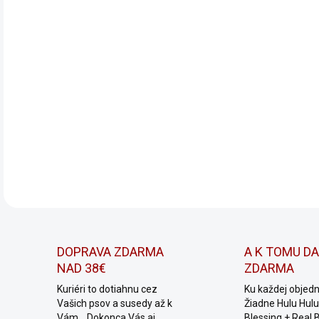
DETA
DOPRAVA ZDARMA
A K TOMU D
NAD 38€
ZDARMA
Kuriéri to dotiahnu cez
Ku každej objed
Vašich psov a susedy až k
Žiadne Hulu Hulu,
Vám... Dokonca Vás aj
Blessing + Real 