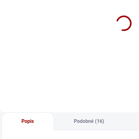
Tričko T REX -
Tričko Viking
T
Please God,
Dámske
Summon the
18,90 €
T-REX Again
18,90 €
Dámske
Detail
Detail
Nekonečné raidy,
mrazivá voda
Oukej, ako jurský
R
a plavby do
park mi dáva
f
neznáma. Sekery
celkom zmysel, že
a
a štíty, sila
by to mohlo
n
a odvaha. Ale no
fungovať. Tak čo
š
tak, produkcie
čakajú, čo to
m
sveta, chrľte na
nevedia urobiť
S
nás ďalších
alebo čo? Na čo sú
S
Popis
Podobné (16)
vikingov a last
tí vedci? Bože, daj
z
kingdomy... Lebo
to nejak dokopy
p
inak... Odin je nado