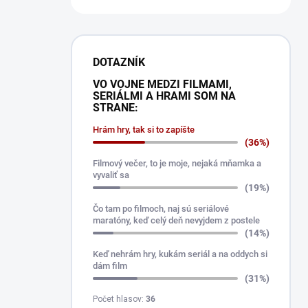
DOTAZNÍK
VO VOJNE MEDZI FILMAMI,
SERIÁLMI A HRAMI SOM NA
STRANE:
Hrám hry, tak si to zapíšte
(36%)
Filmový večer, to je moje, nejaká mňamka a
vyvaliť sa
(19%)
Čo tam po filmoch, naj sú seriálové
maratóny, keď celý deň nevyjdem z postele
(14%)
Keď nehrám hry, kukám seriál a na oddych si
dám film
(31%)
Počet hlasov:
36