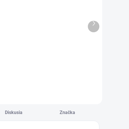
ričko Mortal
Tričko FU Fish
Kombat
Dámske
Dámske
Ďalší
18,90 €
produkt
18,90 €
Detail
Detail
Ponoriť sa niekde
pod vodu
ozpútaj poriadne
a všetkým odkázať
atality. Liu Kang
F U. To by bolo fajn.
ni Johny Cage
F U? To čo je?
emajú žiadnu
Dozaista nejaké
ancu pred
škaredé slová
razivým útokom
v angličtine. :D
ub Zera. Slúžiť
nešpecifikujeme,
hao Khanovi
Diskusia
Značka
FB potom
namená ovládať
neschváli reklamy
oriadny finisher.
:D. Vhodné pre