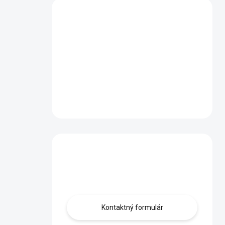
Máte otázku?
Obráťte sa na nás.
Kontaktný formulár