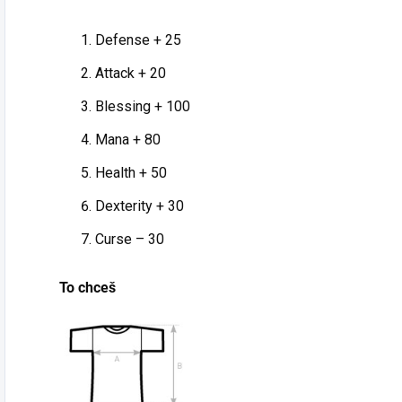
Pagan,
móde; je to
street,
výzva, sen a
Defense + 25
túžba po dni,
Tričko a
Attack + 20
keď by
Mikina
dinosaury
Blessing + 100
"Vikingovia -
mohli znovu
Životný Štýl
Mana + 80
ožiť a narobiť
Slobody"
poriadky :D
Health + 50
Vstúpte do
Oživenie
sveta
Dexterity + 30
Pradávnej
odvážnych
Éry
: Toto
Curse – 30
vikingov,
tričko v sebe
ktorí vládli
nesie tú silnú
To chceš
moriam a
myšlienku -
nechali za
ak by sme
sebou
mohli vrátiť
legendy o
čas a znovu
svojej
oživiť
odvahe. Toto
dinosaury, a