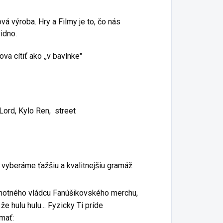
ak poď do toho.
introvertov,
ound One – Buy
 výroba. Hry a Filmy je to, čo nás
prípadne, keď Vás
e, Round Two –
idno.
už vonku vytiahnu,
atality
ale chcete mať od
va cítiť ako ,,v bavlnke"
všetkých pokoj.
Skvelý a
originálny
Skvelý a
darček
originálny
darček
Téma
Lord, Kylo Ren, street
Téma
produktu:
produktu:
fan merch,
fan merch,
Filmy, Mortal
znečistenie,
Kombat,
životné
Fatality, Sub
že vyberáme ťažšiu a kvalitnejšiu gramáž
prostredie,
Zero, street,
eko, ryba,
Produkt:
more, odpad,
otného vládcu Fanúšikovského merchu,
Tričko a
street
e hulu hulu... Fyzicky Ti príde
Mikina
mať:
Je pre vás
Mortal