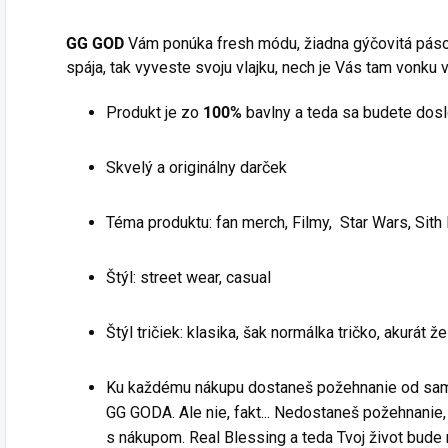
a bude švanda. Ale
T
mnou, neručím za
nie že spravíš
R
GG GOD
Vám ponúka fresh módu, žiadna gýčovitá pásová
seba a Vaše
godzillu. To je
M
spája, tak vyveste svoju vlajku, nech je Vás tam vonku v
obľúbené kláštory,
úplne iný živočíšny
F
kde sa Vaši
druh a má iný
Produkt je zo
100%
bavlny a teda sa budete doslo
scenáristi
background za
a kameramani
sebou. Ale to Ty
modlia a prepisujú
vieš. Si Boh.
Skvelý a originálny darček
bibliu, ľahnú
Skvelý a
popolom.
Téma produktu: fan merch, Filmy, Star Wars, Sith 
originálny
Skvelý a
darček
originálny
Téma
Štýl: street wear, casual
darček
produktu:
fan merch,
Téma
Štýl tričiek: klasika, šak normálka tričko, akurát 
Dinosaury, T-
produktu:
REX, jurský
fan merch,
park, street
Ku každému nákupu dostaneš požehnanie od sam
Vikings,
GG GODA. Ale nie, fakt... Nedostaneš požehnanie, ž
severeská
Tento dizajn
s nákupom. Real Blessing a teda Tvoj život bude 
mytológia,
nie je len o