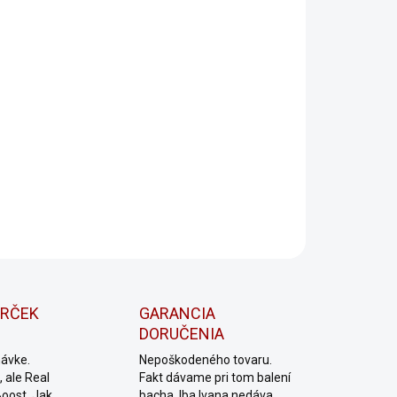
Unikátne:
Tieto kúsky sú navrhnuté pre vášnivých
fanúšikov Star Wars, ktorí chcú osláviť silu Temnej
Strany.
Pripravte sa na emocionálnu jazdu do sveta Star Wars
so svojím Kylo Ren Tričkom a Mikinou. Temná strana
čaká!
ILNÉ INFORMÁCIE
OPÝTAŤ SA
Uložiť
ARČEK
GARANCIA
DORUČENIA
návke.
Nepoškodeného tovaru.
 ale Real
Fakt dávame pri tom balení
Boost. Jak
bacha. Iba Ivana nedáva