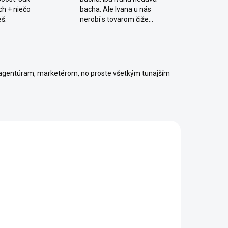
ch + niečo
bacha. Ale Ivana u nás
eš.
nerobí s tovarom čiže...
agentúram, marketérom, no proste všetkým tunajším
INKA
TIP
682/XS
703/XS
SKLADOM
SKLADOM