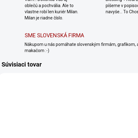
oblečú a pochvália. Ale to
píšeme v popiso
vlastne robí len kuriér Milan.
navyše... To Chc
Milan je riadne číslo.
SME SLOVENSKÁ FIRMA
Nákupom u nás pomáhate slovenským firmám, grafikom, 
makačom :-)
Súvisiaci tovar
NOVINKA
TIP
NOV
64/XS
454/XS
SKLADOM
SKLADOM