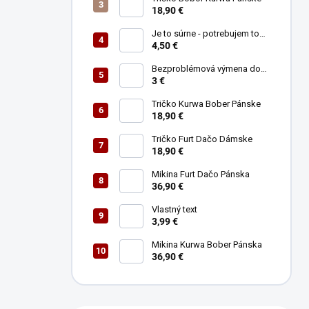
e
18,90 €
l
Je to súrne - potrebujem to
ihneď (najlepšie teleportom)
4,50 €
Bezproblémová výmena do
30tich dní
3 €
Tričko Kurwa Bober Pánske
18,90 €
Tričko Furt Dačo Dámske
18,90 €
Mikina Furt Dačo Pánska
36,90 €
Vlastný text
3,99 €
Mikina Kurwa Bober Pánska
36,90 €