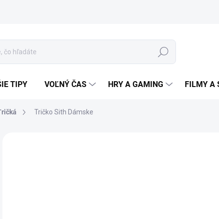
Hľadať
IE TIPY
VOĽNÝ ČAS
HRY A GAMING
FILMY A 
Tričká
Tričko Sith Dámske
Neohodnotené
Podrobnosti hodnotenia
ZNAČKA
24
Jedn
ZVO
cena
FAR