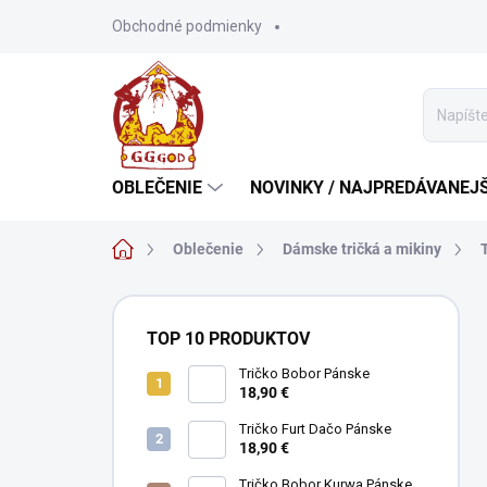
Prejsť
Obchodné podmienky
na
obsah
OBLEČENIE
NOVINKY / NAJPREDÁVANEJŠ
Domov
Oblečenie
Dámske tričká a mikiny
B
o
TOP 10 PRODUKTOV
č
n
Tričko Bobor Pánske
18,90 €
ý
p
Tričko Furt Dačo Pánske
a
18,90 €
n
Tričko Bobor Kurwa Pánske