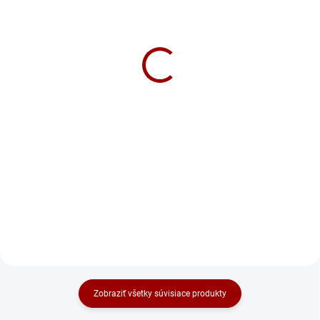
SKLADOM
SKLADOM
TrIčko Lucky One
Tričko Hitman Pánske
Pánske
18,90 €
18,90 €
Detail
Detail
Ako podľa mňa bol ten starší film
2007 cool prevedenie hitmana,
Čistý ja. Ako fakt môj život a cez
malo to také tie detailiky z hry
búrku nevychádzam von. Presne
všetko. Ten film z roku 2015 už
do mňa by blesk dozaista
pomenej. Slabota no.
tresol. Zase.
Každopádne náš agent 47 je
Skvelý a originálny darček
štýlovka a pre mňa osobne bola
najlepšia časť v hernej sérii
Téma produktu: fan merch,
absolution . je to frajer
Fun, street
Skvelý a originálny darček
Tričko a Mikina "Lucky
One" - Pre Tých, Ktorí
Zobraziť všetky súvisiace produkty
Téma produktu: fan merch,
vedia prilákať "Šťastie"
Filmy a Hry, Hitman, Agent