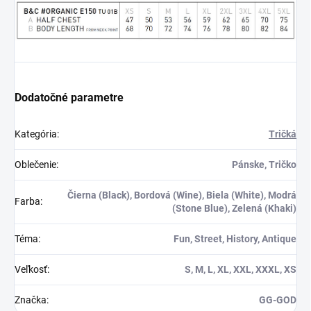
dobrodružstva s
Hitman, ktorí sa chcú stať
úsmevom!
súčasťou tejto
nekompromisnej série.
Dodatočné parametre
Kategória
:
Tričká
Oblečenie
:
Pánske, Tričko
Čierna (Black), Bordová (Wine), Biela (White), Modrá
Farba
:
(Stone Blue), Zelená (Khaki)
Téma
:
Fun, Street, History, Antique
Veľkosť
:
S, M, L, XL, XXL, XXXL, XS
Značka
:
GG-GOD