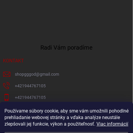
Radi Vám poradíme
KONTAKT
shopgggod
@
gmail.com
+421944767105
+421944767105
Pacni Facebook
Používame súbory cookie, aby sme vám umožnili pohodlné
prehliadanie webovej stránky a vďaka analýze neustále
gg_god_eshop
zlepšovali jej funkcie, výkon a použiteľnosť.
Viac informácií