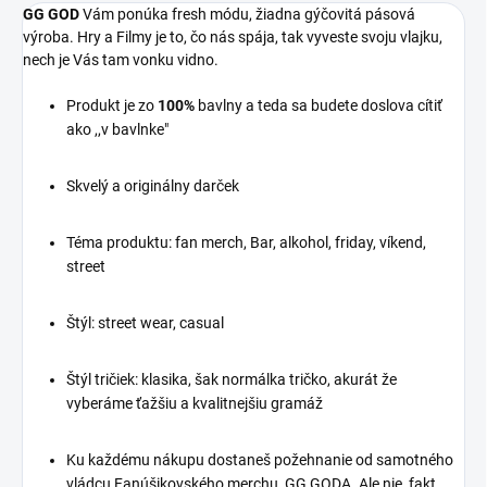
47, street
Ste jeden z tých, ktorí
GG GOD
Vám ponúka fresh módu, žiadna gýčovitá pásová
majú dar prilákať všetku
výroba. Hry a Filmy je to, čo nás spája, tak vyveste svoju vlajku,
Preneste sa do sveta
smolu sveta? Naše tričko
nech je Vás tam vonku vidno.
temných intríg a
a mikina "Lucky One" sú
nekompromisných misií s
pre vás, šťastlivcov, ktorí
Produkt je zo
100%
bavlny a teda sa budete doslova cítiť
našim tričkom či mikinou
vždy vedia, kde sa skrýva
ako ,,v bavlnke"
Hitman. Tento design je
ten blesk v búrke.
inšpirovaný kultovou
filmovou a hernou sériou,
Stmavneme Aj Slnko
Skvelý a originálny darček
ktorá nás prevádza
Ak ste sa vždy považovali
životom nájomného
za človeka, ktorý by pri
vraha s mimoriadnymi
Téma produktu: fan merch, Bar, alkohol, friday, víkend,
počasí bez mráčika dostal
skúsenosťami a
street
poriadne zrážky, tak ste
schopnosťami.
na správnom mieste.
Majstrovská Precíznosť
:
Naše dizajny sú pre tých,
Štýl: street wear, casual
Rovnako ako samotný
ktorí dokážu upútať
Agent 47, aj vy sa môžete
pozornosť bleskov a
Štýl tričiek: klasika, šak normálka tričko, akurát že
cítiť ako majster akcie.
nečakanej smoly.
Tento design oslavuje
vyberáme ťažšiu a kvalitnejšiu gramáž
Osobný talizman
Vašu schopnosť plánovať
a vyriešiť problém potichu
Nikdy nezistíte, kedy vás
Ku každému nákupu dostaneš požehnanie od samotného
a efektívne :D
zasiahne šťastie. Preto
vládcu Fanúšikovského merchu, GG GODA. Ale nie, fakt...