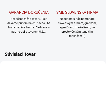
GARANCIA DORUČENIA
SME SLOVENSKÁ FIRMA
Nepoškodeného tovaru. Fakt
Nákupom u nás pomáhate
dávame pri tom balení bacha. Iba
slovenským firmám, grafikom,
Ivana nedáva bacha. Ale Ivana u
agentúram, marketérom, no
nás nerobí s tovarom čiže...
proste všetkým tunajším
makačom :-)
Súvisiaci tovar
262/XS
118/XS