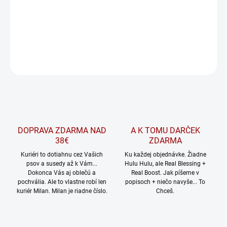
zábavného večera.
DETAILNÉ INFORMÁCIE
OPÝTAŤ SA
Uložiť
DOPRAVA ZDARMA NAD
A K TOMU DARČEK
38€
ZDARMA
Kuriéri to dotiahnu cez Vašich
Ku každej objednávke. Žiadne
psov a susedy až k Vám...
Hulu Hulu, ale Real Blessing +
Dokonca Vás aj oblečú a
Real Boost. Jak píšeme v
pochvália. Ale to vlastne robí len
popisoch + niečo navyše... To
kuriér Milan. Milan je riadne číslo.
Chceš.