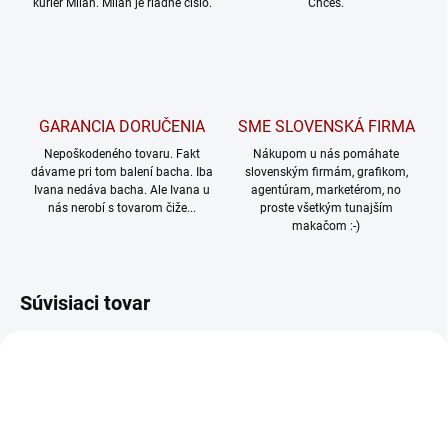
kuriér Milan. Milan je riadne číslo.
Chceš.
GARANCIA DORUČENIA
SME SLOVENSKÁ FIRMA
Nepoškodeného tovaru. Fakt
Nákupom u nás pomáhate
dávame pri tom balení bacha. Iba
slovenským firmám, grafikom,
Ivana nedáva bacha. Ale Ivana u
agentúram, marketérom, no
nás nerobí s tovarom čiže...
proste všetkým tunajším
makačom :-)
Súvisiaci tovar
TIP
TIP
1528/XS
1546/S