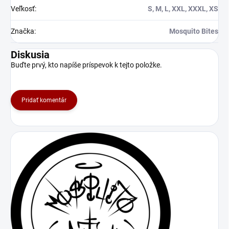
Veľkosť
:
S, M, L, XXL, XXXL, XS
Značka
:
Mosquito Bites
Diskusia
Buďte prvý, kto napíše príspevok k tejto položke.
Pridať komentár