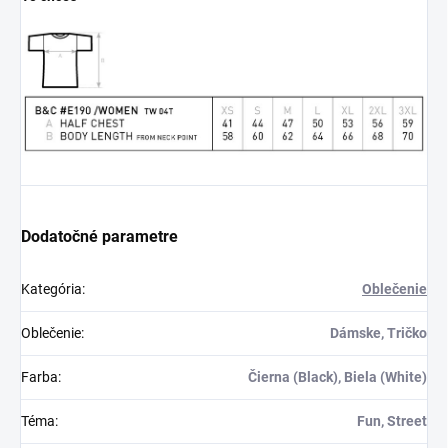
lásku tým, ktorí to najviac
potrebujú.
Dodatočné parametre
Kategória
:
Oblečenie
Oblečenie
:
Dámske, Tričko
Farba
:
Čierna (Black), Biela (White)
Téma
:
Fun, Street