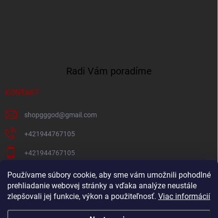
Radi Vám poradíme
KONTAKT
shopgggod
@
gmail.com
+421944767105
+421944767105
Pacni Facebook
Používame súbory cookie, aby sme vám umožnili pohodlné
prehliadanie webovej stránky a vďaka analýze neustále
gg_god_eshop
zlepšovali jej funkcie, výkon a použiteľnosť.
Viac informácií