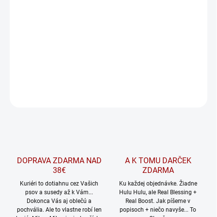
endovú softvérovú logiku.
Skvelý a originálny darček
Téma produktu: fan merch, street, fun, viral videa,
youtube,
DETAILNÉ INFORMÁCIE
OPÝTAŤ SA
Uložiť
DOPRAVA ZDARMA NAD
A K TOMU DARČEK
38€
ZDARMA
Kuriéri to dotiahnu cez Vašich
Ku každej objednávke. Žiadne
psov a susedy až k Vám...
Hulu Hulu, ale Real Blessing +
Dokonca Vás aj oblečú a
Real Boost. Jak píšeme v
pochvália. Ale to vlastne robí len
popisoch + niečo navyše... To