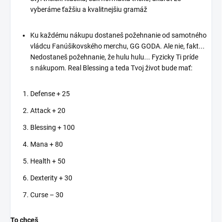
Téma produktu: fan merch,
vyberáme ťažšiu a kvalitnejšiu gramáž
zvieratá, pes, mačka,
útulky, podpor okolie,
Ku každému nákupu dostaneš požehnanie od samotného
street
vládcu Fanúšikovského merchu, GG GODA. Ale nie, fakt...
Z každého jedného predaného
Nedostaneš požehnanie, že hulu hulu... Fyzicky Ti príde
kusu trička, putuje konkrétnemu
s nákupom. Real Blessing a teda Tvoj život bude mať:
útulku 7€ ako priama podpora
príbehu a činnosti útulku.
Defense + 25
Podporte útulok a pomôžte
zvieratám s naším exkluzívnym
Attack + 20
tričkom a mikinou! Tento merch
je viac než len štýlový kúsok vo
Blessing + 100
vašom šatníku – je to spôsob,
Mana + 80
ako priamo prispieť k lepšiemu
životu opustených zvierat. Kúpou
Health + 50
tohto trička alebo mikiny
zabezpečíte, že časť z každej
Dexterity + 30
predanej položky pôjde priamo
na podporu činnosti útulku. Vaša
Curse – 30
podpora umožní útulku
poskytovať starostlivosť, jedlo a
To chceš