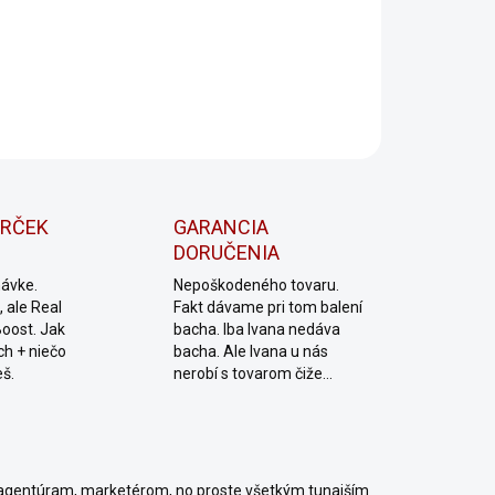
videa, youtube,
ILNÉ INFORMÁCIE
OPÝTAŤ SA
Uložiť
ARČEK
GARANCIA
DORUČENIA
návke.
Nepoškodeného tovaru.
 ale Real
Fakt dávame pri tom balení
Boost. Jak
bacha. Iba Ivana nedáva
ch + niečo
bacha. Ale Ivana u nás
eš.
nerobí s tovarom čiže...
agentúram, marketérom, no proste všetkým tunajším