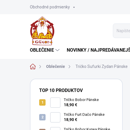
Prejsť
Obchodné podmienky
na
obsah
OBLEČENIE
NOVINKY / NAJPREDÁVANEJŠ
Domov
Oblečenie
Tričko Sufurki Zydan Pánske
B
o
TOP 10 PRODUKTOV
č
n
Tričko Bobor Pánske
18,90 €
ý
p
Tričko Furt Dačo Pánske
a
18,90 €
n
Tričko Bobor Kurwa Pánske