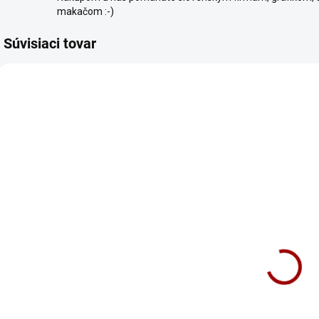
makačom :-)
Súvisiaci tovar
TIP
TIP
1498/XS
1456/XS
SKLADOM
SKLADOM
Tričko Dám sa
Tričko Street
T
nahovoriť
Fans Driving
t
Dámske
Dámske
18,90 €
23,90 €