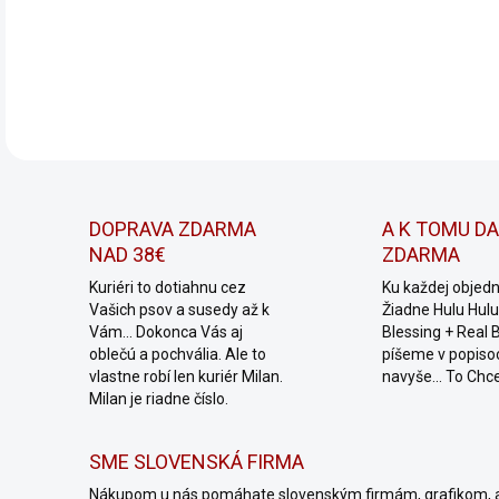
DETA
DOPRAVA ZDARMA
A K TOMU D
NAD 38€
ZDARMA
Kuriéri to dotiahnu cez
Ku každej objed
Vašich psov a susedy až k
Žiadne Hulu Hulu,
Vám... Dokonca Vás aj
Blessing + Real 
oblečú a pochvália. Ale to
píšeme v popiso
vlastne robí len kuriér Milan.
navyše... To Chc
Milan je riadne číslo.
SME SLOVENSKÁ FIRMA
Nákupom u nás pomáhate slovenským firmám, grafikom, 