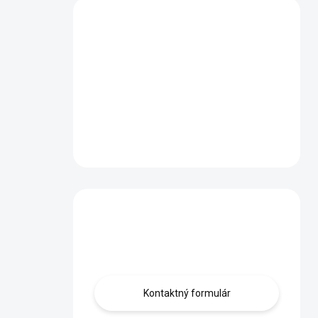
Máte otázku?
Obráťte sa na nás.
Kontaktný formulár