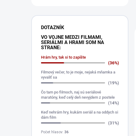
DOTAZNÍK
VO VOJNE MEDZI FILMAMI,
SERIÁLMI A HRAMI SOM NA
STRANE:
Hrám hry, tak si to zapíšte
(36%)
Filmový večer, to je moje, nejaká mňamka a
vyvaliť sa
(19%)
Čo tam po filmoch, naj sú seriálové
maratóny, keď celý deň nevyjdem z postele
(14%)
Keď nehrám hry, kukám seriál a na oddych si
dám film
(31%)
Počet hlasov:
36