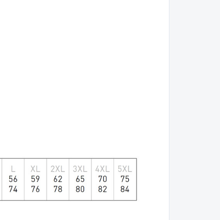
Pre všetkých
oto sa jedná.
metalistov so
zmyslom pre
humor!
🎶
OBJEDNAJ
TERAZ a ukáž, že
aj
TOXIC
môže mať
poriadny metalový
náboj!
⚡🔥