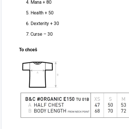
Mana + 80
šialených
t
opatrnosť a jazdi
nápadoch, čo ti
Health + 50
s naším merchom.
prídu do cesty!
Vystúp z davu
Dexterity + 30
✔️
Vhodné na
a ukáž svoju lásku
každú príležitosť
–
Curse – 30
k autám s týmto
Streetwear, chill s
ikonickým kúskom
kamošmi, festivaly
zo svojho šatníka.
To chceš
aj výlety!
A nezabudni, nič si
✔️
Unisex dizajn
–
z toho nerob, ak na
Lebo odhodlanie
teba budú ľudia
na spontánnosť
žiarliť pre tvoje
nemá pohlavie! 😎
frajerské tričko.
💥
Objednaj si ho
Skvelý a
hneď a dokáž, že si
originálny
naozaj pripravený
darček
NA ČOKOĽVEK!
💪
🔥
Téma
produktu: