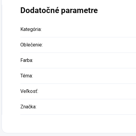
Street, Fans,
Driving,
Dodatočné parametre
merch,
Hobby,
Tuning
.
Kategória
:
Oblečenie
:
Farba
:
Téma
:
Veľkosť
:
Značka
: