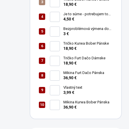
e
18,90 €
l
Je to súrne - potrebujem to
ihneď (najlepšie teleportom)
4,50 €
Bezproblémová výmena do
30tich dní
3 €
Tričko Kurwa Bober Pánske
18,90 €
Tričko Furt Dačo Dámske
18,90 €
Mikina Furt Dačo Pánska
36,90 €
Vlastný text
3,99 €
Mikina Kurwa Bober Pánska
36,90 €