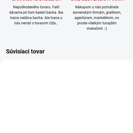
Nepoškodeného tovaru. Fakt
Nákupom u nás pomáhate
dávame pri tom balení bacha. Iba
slovenským firmám, grafikom,
Ivana nedáva bacha. Ale Ivana u
agentúram, marketérom, no
nás nerobí s tovarom čiže...
proste všetkým tunajším
makačom :-)
Súvisiaci tovar
TIP
445/S
46/S
SKLADOM
SKLADOM