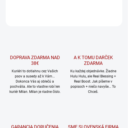
DETAILNÉ INFORMÁCIE
OPÝTAŤ SA
Uložiť
DOPRAVA ZDARMA NAD
A K TOMU DARČEK
38€
ZDARMA
Kuriéri to dotiahnu cez Vašich
Ku každej objednávke. Žiadne
psov a susedy až k Vám...
Hulu Hulu, ale Real Blessing +
Dokonca Vás aj oblečú a
Real Boost. Jak píšeme v
pochvália. Ale to vlastne robí len
popisoch + niečo navyše... To
kuriér Milan. Milan je riadne číslo.
Chceš.
GARANCIA DORUČENIA
SME SLOVENSKÁ FIRMA