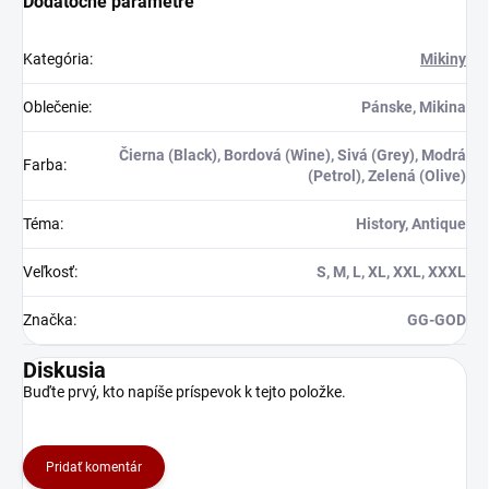
Dodatočné parametre
Kľúčové Vlastnosti:
Kategória
:
Mikiny
Kvalitné materiály
a presná tlač
Unikátny dizajn so
Oblečenie
:
Pánske, Mikina
stvárnením Nea
Dostupné vo
Čierna (Black), Bordová (Wine), Sivá (Grey), Modrá
Farba
:
viacerých
(Petrol), Zelená (Olive)
veľkostiach
Ideálny darček pre
Téma
:
History, Antique
fanúšikov Matrixu
Vstúpte do sveta Matrixu
Veľkosť
:
S, M, L, XL, XXL, XXXL
so štýlom. Alebo už v
ňom ste?
Značka
:
GG-GOD
Diskusia
Buďte prvý, kto napíše príspevok k tejto položke.
Pridať komentár