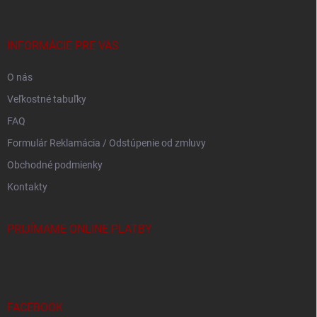
ä
t
i
INFORMÁCIE PRE VÁS
e
O nás
Veľkostné tabuľky
FAQ
Formulár Reklamácia / Odstúpenie od zmluvy
Obchodné podmienky
Kontakty
PRIJÍMAME ONLINE PLATBY
FACEBOOK