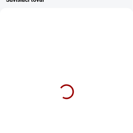
NOVINKA
NOVINKA
307/S
784/S
SKLADOM
SKLADOM
Mikina Girlfriend Boss
Mikina Vojna Pánska
Pánska
36,90 €
36,90 €
Detail
Detail
Ak nevidíte nikoho veselého na
tejto grafike, vidíte správne. Obete
Na univerzite som sa stavil o 50L
vojny.