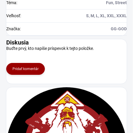
túžia po mieri a chcú
Téma
:
Fun, Street
urobiť svet lepším
miestom. Pridajte sa k
Veľkosť
:
S, M, L, XL, XXL, XXXL
hnutiu za mier a
uvedomte si dôležitosť
Značka
:
GG-GOD
tohto posolstva.
Diskusia
Buďte prvý, kto napíše príspevok k tejto položke.
Pridať komentár