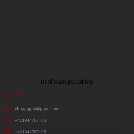
Radi Vám poradíme
KONTAKT
shopgggod
@
gmail.com
+421944767105
+421944767105