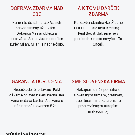
DOPRAVA ZDARMA NAD
A K TOMU DARČEK
38€
ZDARMA
Kuriéri to dotiahnu cez Vašich
Ku každej objednávke. Žiadne
psov a susedy až k Vám...
Hulu Hulu, ale Real Blessing +
Dokonca Vás aj oblečú a
Real Boost. Jak píšeme v
pochvália. Ale to vlastne robí len
popisoch + niečo navyše... To
kuriér Milan. Milan je riadne číslo.
Chceš.
GARANCIA DORUČENIA
SME SLOVENSKÁ FIRMA
Nepoškodeného tovaru. Fakt
Nákupom u nás pomáhate
dávame pri tom balení bacha. Iba
slovenským firmám, grafikom,
Ivana nedáva bacha. Ale Ivana u
agentúram, marketérom, no
nás nerobí s tovarom čiže...
proste všetkým tunajším
makačom :-)
Súvisiaci tovar