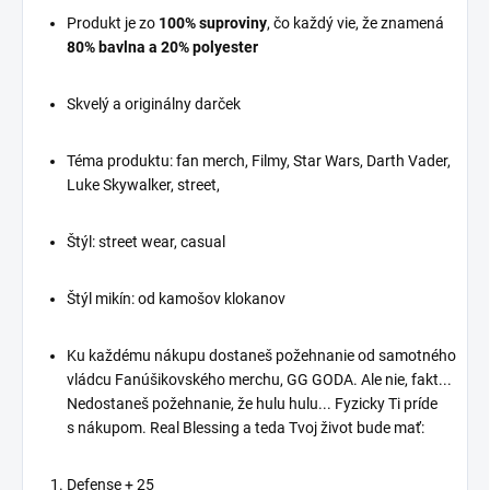
Horse Tričko a Mikina
dobrodružstiev.
Produkt je zo
100%
suproviny
, čo každý vie, že znamená
Ak hľadáte niečo úplne
Strieľajte S Nadšením
80% bavlna a 20% polyester
šialené a zábavné, máme
Títo droidi možno nemajú
pre vás perfektnú voľbu -
najlepší "aim," ale majú
Skvelý a originálny darček
naše tričko a mikina s
svoje miesto v srdciach
nápisom "Kôň - Look at
fanúšikov Star Wars. S
My Horse." Tento dizajn je
Téma produktu: fan merch, Filmy, Star Wars, Darth Vader,
našimi dizajnmi môžete
inšpirovaný kultovým
Luke Skywalker, street,
osláviť túto jedinečnú
internetovým hitom,
armádu droidov a ukázať,
videom s názvom "Look
že aj "zlý aim" môže byť
at my horse, my horse is
Štýl: street wear, casual
cool.
amazing!" Ako ste už
mohli uhádnuť, tento
Poslúchajú Na Slovo
Štýl mikín: od kamošov klokanov
oblek je pre tých, ktorí
V galaxii Star Wars sa
majú radi humor a
stretávame s rôznymi
neobmedzenú dávku
Ku každému nákupu dostaneš požehnanie od samotného
druhmi droidov, ktorí majú
šialenstva.
vládcu Fanúšikovského merchu, GG GODA. Ale nie, fakt...
svoje účely a schopnosti.
Prečo si vybrať naše "Kôň
Nedostaneš požehnanie, že hulu hulu... Fyzicky Ti príde
Naša kolekcia vás
- Look at My Horse"
s nákupom. Real Blessing a teda Tvoj život bude mať:
prenesie do sveta, kde
Oblečenie:
tieto roboty počúvajú
vaše rozkazy (aspoň na
Úžasný Nápad:
Defense + 25