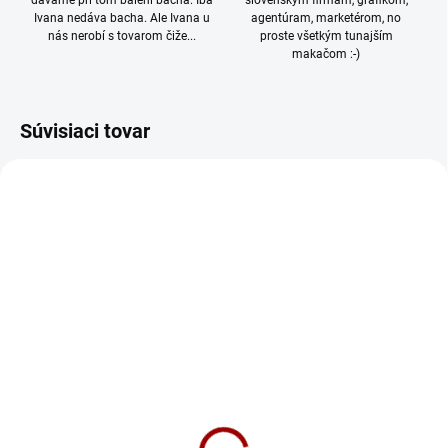
dávame pri tom balení bacha. Iba
slovenským firmám, grafikom,
Ivana nedáva bacha. Ale Ivana u
agentúram, marketérom, no
nás nerobí s tovarom čiže...
proste všetkým tunajším
makačom :-)
Súvisiaci tovar
NOVINKA
TIP
946/S
265/S
SKLADOM
SKLADOM
Mikina Look at my horse,
Mikina Droid Dámska
my horse is amazing
36,90 €