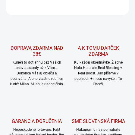
OPÝTAŤ SA
Uložiť
DOPRAVA ZDARMA NAD
A K TOMU DARČEK
38€
ZDARMA
Kuriéri to dotiahnu cez Vašich
Ku každej objednávke. Žiadne
psov a susedy až k Vám...
Hulu Hulu, ale Real Blessing +
Dokonca Vás aj oblečú a
Real Boost. Jak píšeme v
pochvália. Ale to vlastne robí len
popisoch + niečo navyše... To
kuriér Milan. Milan je riadne číslo.
Chceš.
GARANCIA DORUČENIA
SME SLOVENSKÁ FIRMA
Nepoškodeného tovaru. Fakt
Nákupom u nás pomáhate