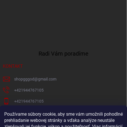
Radi Vám poradíme
KONTAKT
shopgggod
@
gmail.com
+421944767105
+421944767105
Pacni Facebook
Používame súbory cookie, aby sme vám umožnili pohodlné
prehliadanie webovej stránky a vďaka analýze neustále
gg_god_eshop
zlepšovali jej funkcie, výkon a použiteľnosť.
Viac informácií