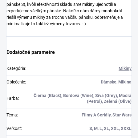
pánske S), kvôli efektívnosti skladu sme mikiny ujednotili a
hranice konvencie.
expedujeme všetkým pánske. Nakoľko nám dámy mnohokrát
Darček S
riešili výmenu mikiny za trochu väčšiu pánsku, odbremeňuje a
Humorom:
Je to
minimalizuje to taktiež výmeny tovarov. :-)
ideálny darček pre
priateľa alebo
rodinu, ktorý ocení
šialenstvo a
Dodatočné parametre
originalitu.
Naše "Kôň - Look at My
Horse" tričko a mikina
Kategória
:
Mikiny
vám pomôžu vyjadriť svoj
zmysel pre humor a
Oblečenie
:
Dámske, Mikina
originalitu. Vyčnievajte zo
zástupu a ukážte svetu
Čierna (Black), Bordová (Wine), Sivá (Grey), Modrá
Farba
:
svoj vlastný jedinečný
(Petrol), Zelená (Olive)
štýl.
Téma
:
Filmy A Seriály, Star Wars
Veľkosť
:
S, M, L, XL, XXL, XXXL