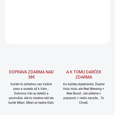
útulku.
DETAILNÉ INFORMÁCIE
OPÝTAŤ SA
Uložiť
DOPRAVA ZDARMA NAD
A K TOMU DARČEK
38€
ZDARMA
Kuriéri to dotiahnu cez Vašich
Ku každej objednávke. Žiadne
psov a susedy až k Vám...
Hulu Hulu, ale Real Blessing +
Dokonca Vás aj oblečú a
Real Boost. Jak píšeme v
pochvália. Ale to vlastne robí len
popisoch + niečo navyše... To
kuriér Milan. Milan je riadne číslo.
Chceš.