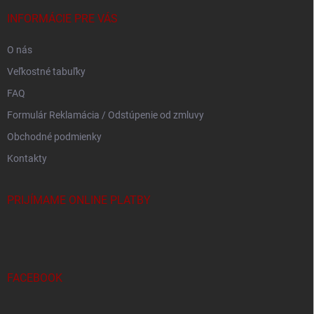
t
i
INFORMÁCIE PRE VÁS
e
O nás
Veľkostné tabuľky
FAQ
Formulár Reklamácia / Odstúpenie od zmluvy
Obchodné podmienky
Kontakty
PRIJÍMAME ONLINE PLATBY
FACEBOOK