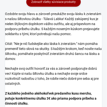
Prečo si vybrať náš
volám žandáre!“ vyvolá
Zobraziť všetky súvisiace produkty
merch:
úsmev a určite si nájde
svojich fanúšikov. Tento
Ozdobte svoju hlavu a zároveň preukážte svoju lásku k zvieratám
dizajn je skvelou voľbou
Autentický štýl:
Naše
s našou šiltovkou útulku - Túlavá Labka! Každý zakúpený kus je
pre tých, ktorí majú
produkty sú navrhnuté s
nielen štýlovým doplnkom vášho outfitu, ale aj príspevkom na
zmysel pre humor a
láskou k detailom a s
podporu príbehu útulku. S každým noseným kúskom prejavujete
obľubujú absurdné vtipy.
autentickým duchom.
solidaritu s tými, ktorí potrebujú našu pomoc.
Vtipný nápis
: „A dos,
Maximálne pohodlie:
volám žandáre!“ sa stal
Vysokokvalitné materiály
Citát: "Nie je nič ľudskejšie ako láska k zvieratám." nám pomáha
kultovým výkrikom a s
zabezpečujú pohodlie pri
premeniť tieto slová na skutky. S každým krokom, keď nosíte našu
týmto tričkom ho môžete
každom nosení, či už na
zdieľať so svetom. Ideálny
šiltovku, pomáhate poskytnúť zvieratám druhú šancu na lásku a
koncerte alebo bežný deň.
pre každého, kto si chce
Trvácna kvalita:
Naša
domov.
urobiť srandu zo
potlač a výšivky sú
stresových a
navrhnuté tak, aby
Nechajte svoj outfit hovoriť za vás a zároveň podporujte dobrú
dramatických situácií.
vydržali časté nosenie a
vec! Kúpte si našu šiltovku útulku a nechajte svoje srdce
Skvelý a originálny darček
pranie bez straty kvality.
rozkvitnúť radosťou z toho, že robíte niečo dobré pre seba aj pre
Téma produktu: fan merch,
ostatných.
Ideálne na:
polícia, thug life, street
Z každého jedného akéhokoľvek predaného kusu merchu,
Koncerty a festivaly:
putuje konkrétnemu útulku 3€ ako priama podpora príbehu a
Ukážte svoju podporu
činnosti útulku.
kapele a lásku ku kapele