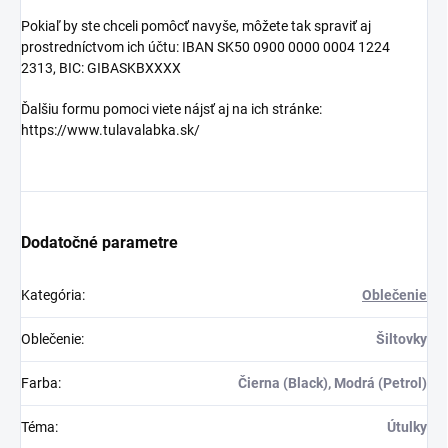
na každom vystúpení.
Pokiaľ by ste chceli pomôcť navyše, môžete tak spraviť aj
Bežné nosenie:
Vyniknite
prostredníctvom ich účtu: IBAN SK50 0900 0000 0004 1224
svojím štýlom a noste
2313, BIC: GIBASKBXXXX
rockovú vášeň všade, kam
pôjdete.
Ďalšiu formu pomoci viete nájsť aj na ich stránke:
Originálny darček:
https://www.tulavalabka.sk/
Perfektný darček pre
priateľov, rodinu a
všetkých fanúšikov hudby
a kapely Ronan Warg.
Objednajte si svoje tričko, mikinu
Dodatočné parametre
alebo šiltovku ešte dnes a
pridajte sa k rockovej revolúcii!
Buďte súčasťou našej kapely a
Kategória
:
Oblečenie
noste svoju lásku k rocku s
hrdosťou a štýlom.
Oblečenie
:
Šiltovky
Skvelý a originálny darček
Farba
:
Čierna (Black), Modrá (Petrol)
Téma produktu: Ronan
Warg, kapela, hudba, rock,
music, merch, street
.
Téma
:
Útulky