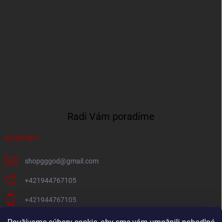
Radi Vám poradíme
KONTAKT
shopgggod
@
gmail.com
+421944767105
+421944767105
Pacni Facebook