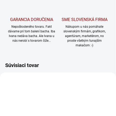
GARANCIA DORUČENIA
SME SLOVENSKÁ FIRMA
Nepoškodeného tovaru. Fakt
Nákupom u nás pomáhate
dávame pri tom balení bacha. Iba
slovenským firmám, grafikom,
Ivana nedáva bacha. Ale Ivana u
agentúram, marketérom, no
nás nerobí s tovarom čiže...
proste všetkým tunajším
makačom :-)
Súvisiaci tovar
TIP
1435/S
1303/XS