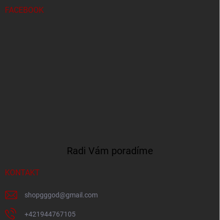
FACEBOOK
Radi Vám poradíme
KONTAKT
shopgggod
@
gmail.com
+421944767105