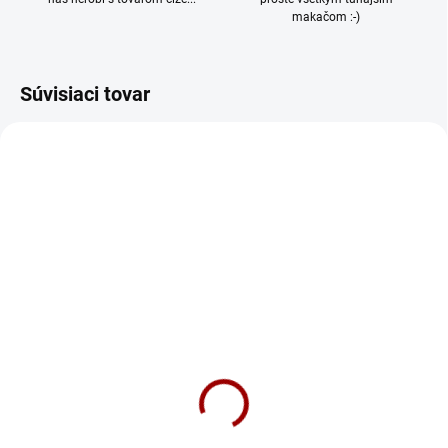
makačom :-)
Súvisiaci tovar
TIP
NOVINKA
304/XS
904/XS
SKLADOM
SKLADOM
Tričko Girlfriend Boss
Tričko Punk Dog Dámske
Dámske
18,90 €
18,90 €
Detail