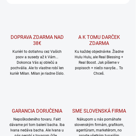
DOPRAVA ZDARMA NAD
A K TOMU DARČEK
38€
ZDARMA
Kuriéri to dotiahnu cez Vašich
Ku každej objednávke. Žiadne
psov a susedy až k Vám...
Hulu Hulu, ale Real Blessing +
Dokonca Vás aj oblečú a
Real Boost. Jak píšeme v
pochvália. Ale to vlastne robí len
popisoch + niečo navyše... To
kuriér Milan. Milan je riadne číslo.
Chceš.
GARANCIA DORUČENIA
SME SLOVENSKÁ FIRMA
Nepoškodeného tovaru. Fakt
Nákupom u nás pomáhate
dávame pri tom balení bacha. Iba
slovenským firmám, grafikom,
Ivana nedáva bacha. Ale Ivana u
agentúram, marketérom, no
nás nerobí s tovarom čiže...
proste všetkým tunajším