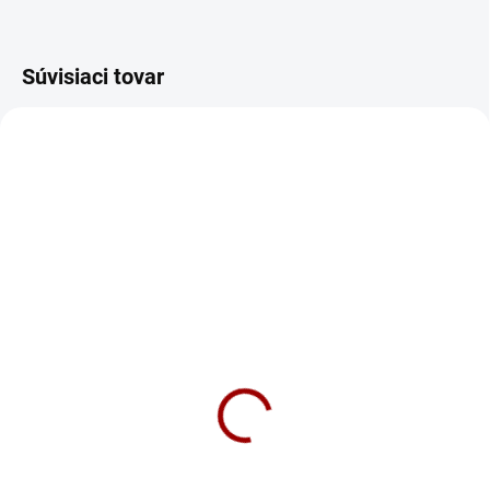
Súvisiaci tovar
TIP
862/XS
154/XS
SKLADOM
SKLADOM
Tričko Gas Mask Cap
Tričko Witcher Pánske
Pánske
18,90 €
18,90 €
Detail
Detail