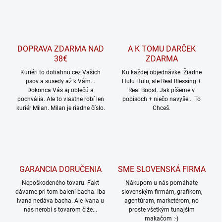
DOPRAVA ZDARMA NAD
A K TOMU DARČEK
38€
ZDARMA
Kuriéri to dotiahnu cez Vašich
Ku každej objednávke. Žiadne
psov a susedy až k Vám...
Hulu Hulu, ale Real Blessing +
Dokonca Vás aj oblečú a
Real Boost. Jak píšeme v
pochvália. Ale to vlastne robí len
popisoch + niečo navyše... To
kuriér Milan. Milan je riadne číslo.
Chceš.
GARANCIA DORUČENIA
SME SLOVENSKÁ FIRMA
Nepoškodeného tovaru. Fakt
Nákupom u nás pomáhate
dávame pri tom balení bacha. Iba
slovenským firmám, grafikom,
Ivana nedáva bacha. Ale Ivana u
agentúram, marketérom, no
nás nerobí s tovarom čiže...
proste všetkým tunajším
makačom :-)