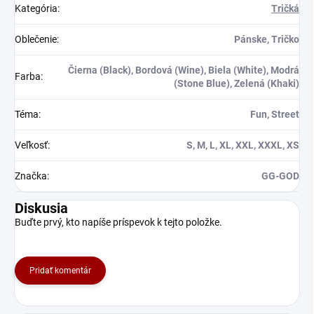
ideálne oblečenie pre
Kategória
:
Tričká
ekologickejšiemu
fanúšikov Witchera, ktorí
spôsobu života.
chcú vyjadriť svoju vášeň
Oblečenie
:
Pánske, Tričko
k tomuto ikonickému
S naším "Plynová Maska"
dielu.
oblečením budete nielen
Čierna (Black), Bordová (Wine), Biela (White), Modrá
štýlovo vyzerať, ale aj šíriť
Farba
:
(Stone Blue), Zelená (Khaki)
dôležitú správu o ochrane
životného prostredia.
Téma
:
Fun, Street
Vyzdvihnite svoj hlas za
čistejšiu budúcnosť a
buďte hrdinom planéty so
Veľkosť
:
S, M, L, XL, XXL, XXXL, XS
svojím novým oblečením!
Značka
:
GG-GOD
Diskusia
Buďte prvý, kto napíše príspevok k tejto položke.
Pridať komentár