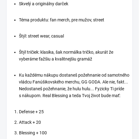
Oblečenie s Plynovou
Skvelý a originálny darček
Maskou a Kvetmi:
Vstúpte do temného a
záhadného sveta
Výrazný Kontrast:
Téma produktu: fan merch, pre mužov, street
Zaklínača, kde se
Náš dizajn
stretávajú meč, mágia a
ukazuje silný
príbeh. Naše tričko a
kontrast medzi
Štýl: street wear, casual
mikina Witcher: Zaklínač
mestom plným
nie je len odevom, je to
znečistenia a
Štýl tričiek: klasika, šak normálka tričko, akurát že
portálom do slov Pavla
kvetmi, ktoré
vyberáme ťažšiu a kvalitnejšiu gramáž
Sapkowského, kde môžete
predstavujú
prežiť dobrodružstvo
prírodu a ekológiu.
spolu s Geraltom z Rivie.
Ku každému nákupu dostaneš požehnanie od samotného
Ekologická cesta:
Geralt z Rivie
: Tento
Zdôrazňujeme
vládcu Fanúšikovského merchu, GG GODA. Ale nie, fakt...
design oslavuje
dôležitosť ochrany
Nedostaneš požehnanie, že hulu hulu... Fyzicky Ti príde
ikonického hrdinu Geralta,
životného
s nákupom. Real Blessing a teda Tvoj život bude mať:
ktorý je zaklínačom so
prostredia a
zvláštnymi schopnosťami
zároveň
Defense + 25
a neúprosným srdcom.
poukazujeme na
potrebu boja proti
Svet Zaklínača
: Všade,
Attack + 20
znečisteniu.
kam pôjdete, môžete
Blessing + 100
vnímať krásu a temnotu
Komfort a Štýl: