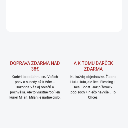
DETAILNÉ INFORMÁCIE
OPÝTAŤ SA
Uložiť
DOPRAVA ZDARMA NAD
A K TOMU DARČEK
38€
ZDARMA
Kuriéri to dotiahnu cez Vašich
Ku každej objednávke. Žiadne
psov a susedy až k Vám...
Hulu Hulu, ale Real Blessing +
Dokonca Vás aj oblečú a
Real Boost. Jak píšeme v
pochvália. Ale to vlastne robí len
popisoch + niečo navyše... To
kuriér Milan. Milan je riadne číslo.
Chceš.