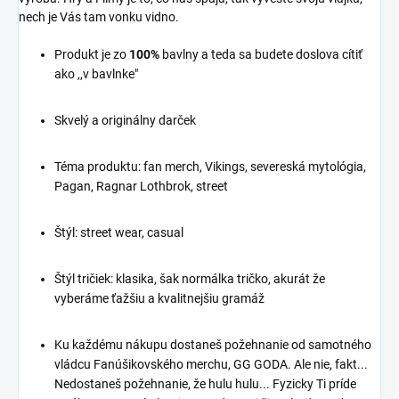
ich uvoľniť. Naše "Ka
nech je Vás tam vonku vidno.
Boom" dizajny sú tu, aby
Produkt: Sparťanské
vám pomohli vyjadriť túto
Tričko a Mikina - Sila,
Produkt je zo
explóziu emócií a ukázať
100%
bavlny a teda sa budete doslova cítiť
Disciplína, Odvaha
svetu, že ste nažive a plní
ako ,,v bavlnke"
Ponorte sa do legendárnej
vášnivých pocitov.
histórie starovekej Sparty
Rozseknite Stereotypy
s našou kolekciou
Skvelý a originálny darček
Sparťanských oblečení.
Ak ste unavení z
Naše tričko a mikina
obyčajných vzorov a
Téma produktu: fan merch, Vikings, severeská mytológia,
prinášajú do súčasnosti
chcete vyčnievať z davu,
Pagan, Ragnar Lothbrok, street
dedičstvo Sparťanov, ktorí
naše oblečenie "Ka Boom"
boli známi pre svoju
vám pomôže prelomiť
neuveriteľnú silu,
Štýl: street wear, casual
stereotypy. Je to spôsob,
disciplínu a neochvejné
ako ukázať svoju
odhodlanie.
originalitu a odvahu.
Štýl tričiek: klasika, šak normálka tričko, akurát že
Napríklad, keď sa chcete
Prečo si vybrať naše
vyberáme ťažšiu a kvalitnejšiu gramáž
rozísť so svojou
Sparťanské Tričko a
polovičkou. Ka Boom
Mikinu:
mikina sa na túto udalosť
Ku každému nákupu dostaneš požehnanie od samotného
Sila a odvaha:
výborne hodí. Originálne a
vládcu Fanúšikovského merchu, GG GODA. Ale nie, fakt...
Tieto kúsky
odvážne :D
Nedostaneš požehnanie, že hulu hulu... Fyzicky Ti príde
zdôrazňujú