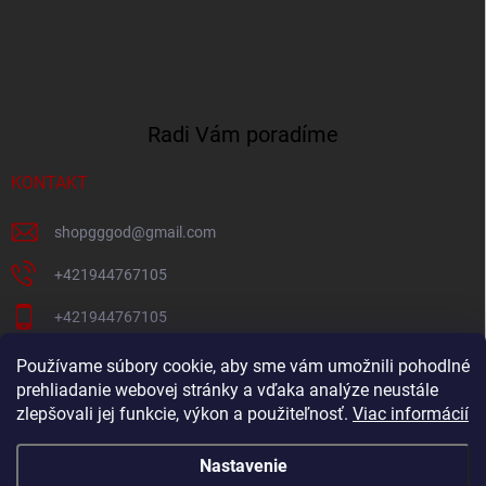
Radi Vám poradíme
KONTAKT
shopgggod
@
gmail.com
+421944767105
+421944767105
Pacni Facebook
Používame súbory cookie, aby sme vám umožnili pohodlné
prehliadanie webovej stránky a vďaka analýze neustále
gg_god_eshop
zlepšovali jej funkcie, výkon a použiteľnosť.
Viac informácií
Nastavenie