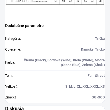
výzvu? Naše
oblečenie je
vhodné aj pre
nadšencov
Spartan Race a
Dodatočné parametre
ďalších
extrémnych
pretekov.
Kategória
:
Tričká
Sparťanská výchova
zdôrazňovala tvrdú prácu,
Oblečenie
:
Dámske, Tričko
tréning a zodpovednosť
voči kolektívu. Naše
Čierna (Black), Bordová (Wine), Biela (White), Modrá
Farba
:
Sparťanské tričko a
(Stone Blue), Zelená (Khaki)
mikina vás budú
inšpirovať k dosiahnutiu
Téma
:
Fun, Street
svojich cieľov a
prekonaniu všetkých
Veľkosť
:
S, M, L, XL, XXL, XXXL, XS
prekážok, ktoré vám
stavia život.
Značka
:
GG-GOD
Buďte silní, buďte odvážni
a buďte hrdí nositelia
Diskusia
Sparťanského dedičstva s