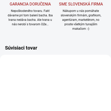
GARANCIA DORUČENIA
SME SLOVENSKÁ FIRMA
Nepoškodeného tovaru. Fakt
Nákupom u nás pomáhate
dávame pri tom balení bacha. Iba
slovenským firmám, grafikom,
Ivana nedáva bacha. Ale Ivana u
agentúram, marketérom, no
nás nerobí s tovarom čiže...
proste všetkým tunajším
makačom :-)
Súvisiaci tovar
TIP
TIP
280/XS
562/XS