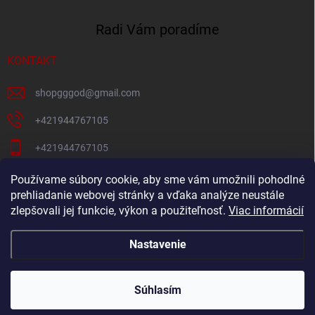
Radi Vám poradíme
KONTAKT
shopgggod
@
gmail.com
+421944767105
+421944767105
Pacni Facebook
Používame súbory cookie, aby sme vám umožnili pohodlné
prehliadanie webovej stránky a vďaka analýze neustále
gg_god_eshop
zlepšovali jej funkcie, výkon a použiteľnosť.
Viac informácií
Nastavenie
Copyright 2026
GG-God.sk
. Všetky práva vyhradené.
Súhlasím
Vytvoril Shoptet