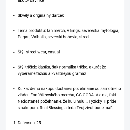
ako ,,v bavlnke"
Tričko a Mikina - Vyznačte
Tričko a Mikina "Marvel vs.
sa svojím Zdravým
DC - Ktorý Vesmír je
Životným Štýlom
Lepší?"
Skvelý a originálny darček
Ak ste oddaní cvičeniu
Vesmír superhrdinov a
jógy, hľadáte pokoj a
neuveriteľných
Téma produktu: fan merch, Vikings, severeská mytológia,
harmóniu v
dobrodružstiev je teraz
Pagan, Valhalla, severskí bohovia, street
každodennom živote,
Vašou súčasťou na
naše "Jóga Lama" tričko a
vašom oblečení. Na jednej
mikina sú pre vás
strane je Iron Man z
Štýl: street wear, casual
stvorené. Tieto štýlové
Marvelu, predstavujúci
kúsky oblečenia sú
technologickú brilanciu a
Štýl tričiek: klasika, šak normálka tričko, akurát že
inšpirované jogou a
nezdolnú odvahu. Na
vyberáme ťažšiu a kvalitnejšiu gramáž
predstavujú lamy cvičiace
druhej strane je Batman z
jogu. Svojím jedinečným
DC sveta, symbol temnej
dizajnom, ktorý
spravodlivosti a boja so
Ku každému nákupu dostaneš požehnanie od samotného
kombinuje vtip a pokoj,
zločinom. Toto tričko a
vládcu Fanúšikovského merchu, GG GODA. Ale nie, fakt...
vás určite odlíšia.
mikina vás vyzývajú k
Nedostaneš požehnanie, že hulu hulu... Fyzicky Ti príde
zaujímavej debate - ktorý
Prečo by ste mali vybrať
s nákupom. Real Blessing a teda Tvoj život bude mať:
vesmír je lepší?
naše "Jóga Lama"
oblečenie:
Výber Bohov
Defense + 25
Dizajn S
Obaja hrdinovia sú ikony