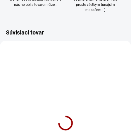
nás nerobí s tovarom čiže...
proste všetkým tunajším
makačom :-)
Súvisiaci tovar
NOVINKA
991/XS
418/XS
SKLADOM
SKLADOM
Tričko Joga Lama
Tričko Marvel Vs DC
Dámske
Dámske
18,90 €
18,90 €