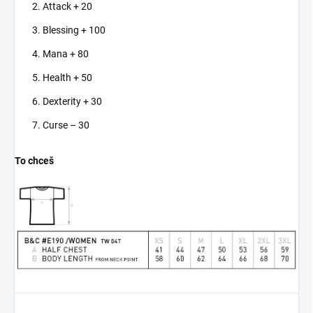
Významom:
Lama
svojich respektíve svetov
Attack + 20
je symbolom
a ich fanúšikovia sú
Blessing + 100
pokoja, harmónie
oddaní svojim obľúbeným
a zdravého
universám. Toto tričko a
Mana + 80
životného štýlu.
mikina sú skvelým
Tieto kúsky vám
spôsobom, ako vyjadriť
Health + 50
pripomenú, že
svoju vernosť Marvelu
Dexterity + 30
cvičenie jógy je
alebo DC a zároveň
cestou k
vyvolať zvedavosť u
Curse – 30
mentálnemu a
ostatných.
fyzickému zdraviu.
Kvalita a Štýl
To chceš
Vynikajúca
Naše tričko a mikina sú
Pohodlnosť:
Naše
viac než len oblečenie s
tričko a mikina sú
tlačou. Sú vyrobené z
vyrobené z
kvalitných materiálov,
kvalitných
ktoré zabezpečujú
materiálov, ktoré
pohodlné nosenie po celý
vám poskytnú
deň. Tlač je presná a
komfort počas
odolná, čo zaručuje dlhú
cvičenia, meditácie
životnosť produktu.
alebo jednoducho
pri relaxácii.
Debata a Diskusia