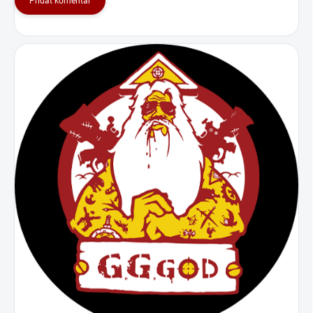
Pridať komentár
Spoločenstvo
fanúšikov Marvelu
Jógových
a DC
Nadšencov:
Vyjadrite svoju vernosť
Zdôraznite svoje
svojmu obľúbenému
zapojenie do sveta
filmovému vesmíru s
jógy a spojte sa s
našou kolekciou "Marvel
ďalšími
vs. DC - Ktorý Vesmír je
nadšencami tohto
Lepší?" Toto oblečenie
upokojujúceho
vám umožní oslavovať
cvičenia.
svojich obľúbených
superhrdinov so štýlom.
"Jóga Lama" tričko a
mikina sú viac než len
oblečenie. Sú to symboly
vášho odhodlania zlepšiť
svoje fyzické a duševné
zdravie prostredníctvom
pohybu, cvičenia a jógy.
Objednajte si svoj kúsok
ešte dnes a nechajte svet
vedieť, že ste srdcom
oddaní jóge a zdraviu.
Namaste!