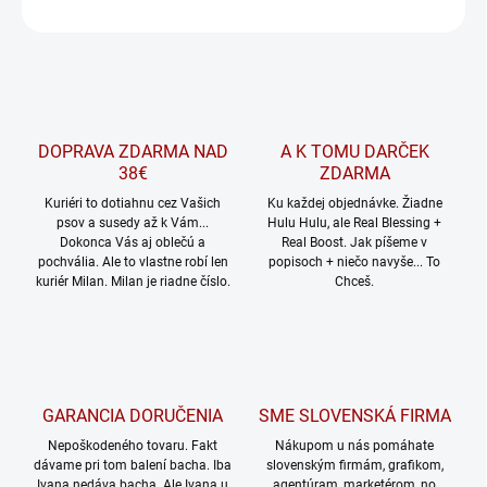
OPÝTAŤ SA
Uložiť
DOPRAVA ZDARMA NAD
A K TOMU DARČEK
38€
ZDARMA
Kuriéri to dotiahnu cez Vašich
Ku každej objednávke. Žiadne
psov a susedy až k Vám...
Hulu Hulu, ale Real Blessing +
Dokonca Vás aj oblečú a
Real Boost. Jak píšeme v
pochvália. Ale to vlastne robí len
popisoch + niečo navyše... To
kuriér Milan. Milan je riadne číslo.
Chceš.
GARANCIA DORUČENIA
SME SLOVENSKÁ FIRMA
Nepoškodeného tovaru. Fakt
Nákupom u nás pomáhate
dávame pri tom balení bacha. Iba
slovenským firmám, grafikom,
Ivana nedáva bacha. Ale Ivana u
agentúram, marketérom, no