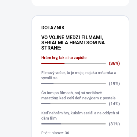
DOTAZNÍK
VO VOJNE MEDZI FILMAMI,
SERIÁLMI A HRAMI SOM NA
STRANE:
Hrám hry, tak si to zapíšte
(36%)
Filmový večer, to je moje, nejaká mňamka a
vyvaliť sa
(19%)
Čo tam po filmoch, naj sú seriálové
maratóny, keď celý deň nevyjdem z postele
(14%)
Keď nehrám hry, kukám seriál a na oddych si
dám film
(31%)
Počet hlasov:
36