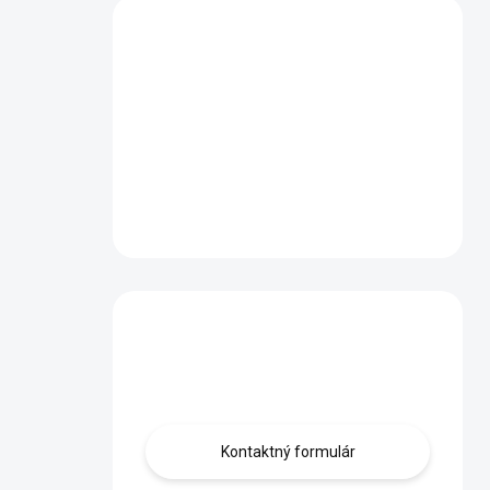
Máte otázku?
Obráťte sa na nás.
Kontaktný formulár