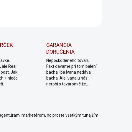
ILNÉ INFORMÁCIE
OPÝTAŤ SA
Uložiť
ARČEK
GARANCIA
DORUČENIA
návke.
Nepoškodeného tovaru.
 ale Real
Fakt dávame pri tom balení
Boost. Jak
bacha. Iba Ivana nedáva
ch + niečo
bacha. Ale Ivana u nás
eš.
nerobí s tovarom čiže...
agentúram, marketérom, no proste všetkým tunajším