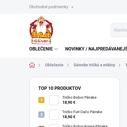
Prejsť
Obchodné podmienky
na
obsah
OBLEČENIE
NOVINKY / NAJPREDÁVANEJŠ
Domov
Oblečenie
Dámske tričká a mikiny
B
o
TOP 10 PRODUKTOV
č
n
Tričko Bobor Pánske
18,90 €
ý
p
Tričko Furt Dačo Pánske
a
18,90 €
n
Tričko Bobor Kurwa Pánske