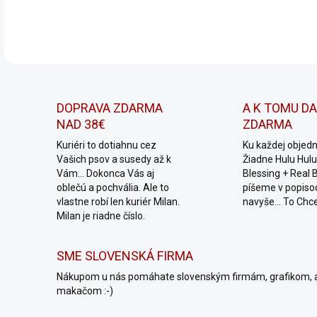
DETA
DOPRAVA ZDARMA
A K TOMU D
NAD 38€
ZDARMA
Kuriéri to dotiahnu cez
Ku každej objed
Vašich psov a susedy až k
Žiadne Hulu Hulu,
Vám... Dokonca Vás aj
Blessing + Real 
oblečú a pochvália. Ale to
píšeme v popiso
vlastne robí len kuriér Milan.
navyše... To Chc
Milan je riadne číslo.
SME SLOVENSKÁ FIRMA
Nákupom u nás pomáhate slovenským firmám, grafikom, 
makačom :-)