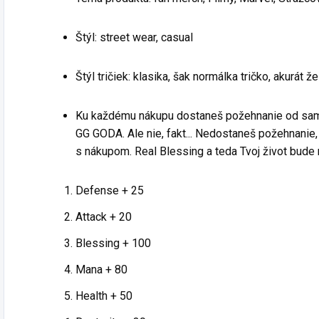
produktu:
originálny
fan merch,
darček
Štýl: street wear, casual
Filmy, John
Wick, Keanu
Téma
Reaves,
produktu:
Štýl tričiek: klasika, šak normálka tričko, akurát 
street, pre
fan merch,
majiteľov
Filmy,
Ku každému nákupu dostaneš požehnanie od sam
psíkov
Marvel
GG GODA. Ale nie, fakt... Nedostaneš požehnanie, ž
Universe, DC
Produkt:
s nákupom. Real Blessing a teda Tvoj život bude 
Universe,
Tričko a
Superhrdinovia,
Mikina "Do
Iron Man,
Defense + 25
Not Touch
Batman,
My Dog" -
Attack + 20
street,
Chránime
Blessing + 100
našich
Tričko a
verných
Mikina
Mana + 80
priateľov
"Marvel vs.
Health + 50
DC - Ktorý
Ak ste
Vesmír je