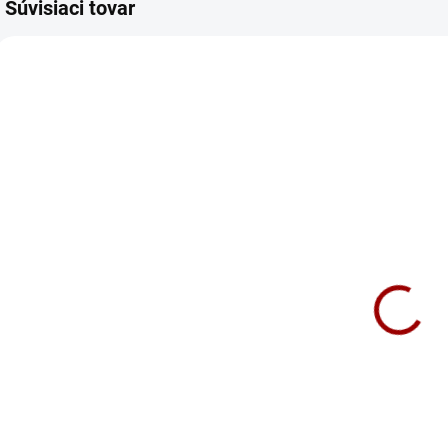
Súvisiaci tovar
TIP
NOVINKA
NOV
670/XS
418/XS
SKLADOM
SKLADOM
Tričko John
Tričko Marvel
T
Wick Dámske
Vs DC Dámske
18,90 €
18,90 €
Detail
Detail
Na svojho psa som
Tak tento kúsok
U